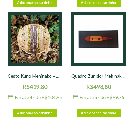
Adicionar ao carrinho
Adicionar ao carrinho
Cesto Kuño Mehinako – PR+AM – 46 x 40 x 13 cm
Quadro Zunidor Mehinako – 64 x 30 cm
R$
419,80
R$
498,80
Em até 4x de
R$
104,95
Em até 5x de
R$
99,76
Adicionar ao carrinho
Adicionar ao carrinho