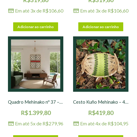
Em até 3x de
R$
106,60
Em até 3x de
R$
106,60
Adicionar ao carrinho
Adicionar ao carrinho
Quadro Mehinako nº 37 – 70 x 50 cm
Cesto Kuño Mehinako – 46 x 40 x 13 cm
R$
1.399,80
R$
419,80
Em até 5x de
R$
279,96
Em até 4x de
R$
104,95