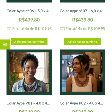
Colar Aype nº 06 – 5,0 x 45 cm
Colar Aype nº 07 – 6,0 x 48 cm
R$
439,80
R$
439,80
Em até 4x de
R$
109,95
Em até 4x de
R$
109,95
Adicionar ao carrinho
Adicionar ao carrinho
Colar Aype P01 – 4,0 x 45 cm
Colar Aype P02 – 4,0 x 46 cm
R$
319,80
R$
319,80