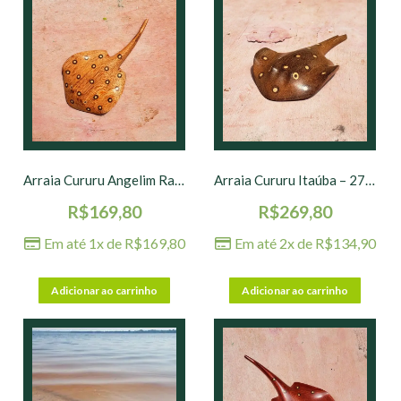
Arraia Cururu Angelim Rajado – 19 x 11 cm
Arraia Cururu Itaúba – 27 x 15 cm
R$
169,80
R$
269,80
Em até 1x de
R$
169,80
Em até 2x de
R$
134,90
Adicionar ao carrinho
Adicionar ao carrinho