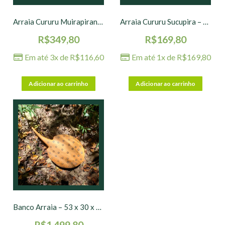
Arraia Cururu Muirapiranga – 31 x 18 cm
Arraia Cururu Sucupira – 19 x 11 cm
R$
349,80
R$
169,80
Em até 3x de
R$
116,60
Em até 1x de
R$
169,80
Adicionar ao carrinho
Adicionar ao carrinho
Banco Arraia – 53 x 30 x 19 cm
R$
1.499,80