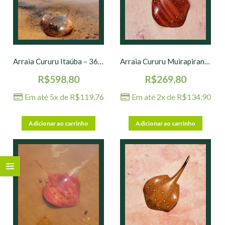
Arraia Cururu Itaúba – 36 x 22 cm
Arraia Cururu Muirapiranga – 27 x 15 cm
R$
598,80
R$
269,80
Em até 5x de
R$
119,76
Em até 2x de
R$
134,90
Adicionar ao carrinho
Adicionar ao carrinho