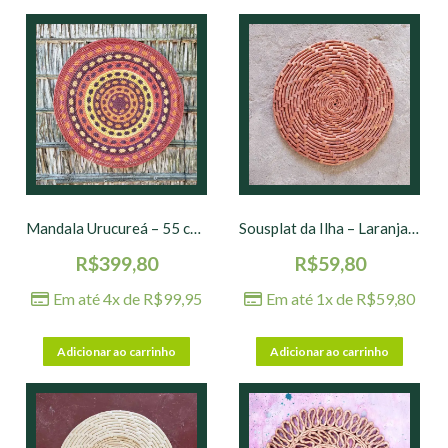
Mandala Urucureá – 55 cm – nº 01
Sousplat da Ilha – Laranja – 35 cm
R$
399,80
R$
59,80
Em até 4x de
R$
99,95
Em até 1x de
R$
59,80
Adicionar ao carrinho
Adicionar ao carrinho