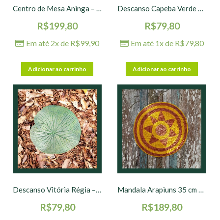
Centro de Mesa Aninga – Verde Escuro – 45 x 50 cm
Descanso Capeba Verde – 33 x 35 cm
R$
199,80
R$
79,80
Em até 2x de
R$
99,90
Em até 1x de
R$
79,80
Adicionar ao carrinho
Adicionar ao carrinho
Descanso Vitória Régia – Verde – 30 x 30 cm
Mandala Arapiuns 35 cm – nº 01
R$
79,80
R$
189,80