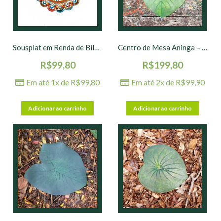
Sousplat em Renda de Bilro nº 05 – 36 cm
Centro de Mesa Aninga – Verde – 45 x 50 cm
R$
99,80
R$
199,80
Em até 1x de
R$
99,80
Em até 2x de
R$
99,90
Adicionar ao carrinho
Adicionar ao carrinho