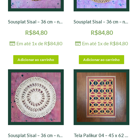
Sousplat Sisal – 36 cm – nº 05
Sousplat Sisal – 36 cm – nº 06
R$
84,80
R$
84,80
Em até 1x de
R$
84,80
Em até 1x de
R$
84,80
Adicionar ao carrinho
Adicionar ao carrinho
Sousplat Sisal – 36 cm – nº 02
Tela Palikur 04 – 45 x 62 cm