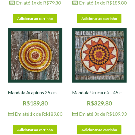
Em até 1x de
R$
79,80
Em até 1x de
R$
189,80
Adicionar ao carrinho
Adicionar ao carrinho
Mandala Arapiuns 35 cm – nº 03
Mandala Urucureá – 45 cm – nº 01
R$
189,80
R$
329,80
Em até 1x de
R$
189,80
Em até 3x de
R$
109,93
Adicionar ao carrinho
Adicionar ao carrinho