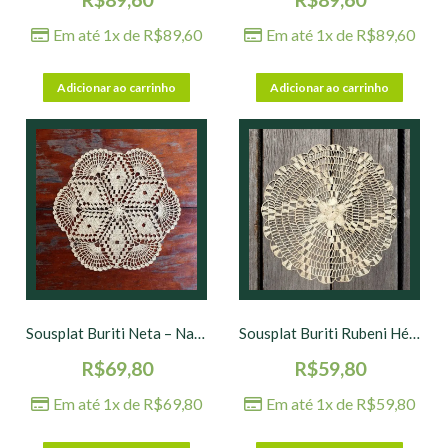
Em até 1x de
R$
89,60
Em até 1x de
R$
89,60
Adicionar ao carrinho
Adicionar ao carrinho
Sousplat Buriti Neta – Natural – 42 cm
Sousplat Buriti Rubeni Hélice – Natural – 42 cm
R$
69,80
R$
59,80
Em até 1x de
R$
69,80
Em até 1x de
R$
59,80