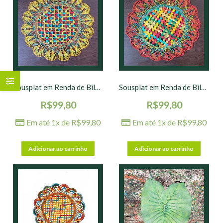
Sousplat em Renda de Bilro nº 03 – 36 cm
Sousplat em Renda de Bilro nº 04 – 36 cm
R$
99,80
R$
99,80
Em até 1x de
R$
99,80
Em até 1x de
R$
99,80
Adicionar ao carrinho
Adicionar ao carrinho