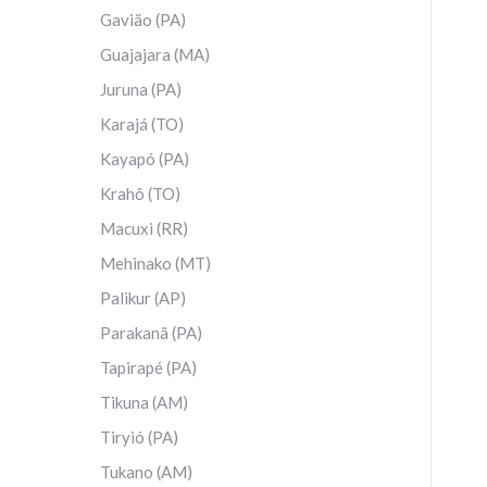
Gavião (PA)
Guajajara (MA)
Juruna (PA)
Karajá (TO)
Kayapó (PA)
Krahô (TO)
Macuxi (RR)
Mehinako (MT)
Palikur (AP)
Parakanã (PA)
Tapirapé (PA)
Tikuna (AM)
Tiryió (PA)
Tukano (AM)