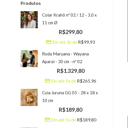
Produtos
Colar Krahô nº 02 / 12 - 3,0 x
11 cm Ø
R$
299,80
Em até 3x de
R$
99,93
Roda Maruana - Wayana
Aparai - 30 cm - nº 02
R$
1.329,80
Em até 5x de
R$
265,96
Cuia Juruna GG 05 - 28 x 18 x
10 cm
R$
189,80
Em até 1x de
R$
189,80