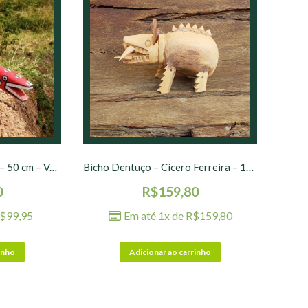
Calango Cícero Ferreira – 50 cm – Vermelha
Bicho Dentuço – Cícero Ferreira – 15 cm – Natural
0
R$
159,80
$
99,95
Em até 1x de
R$
159,80
inho
Adicionar ao carrinho