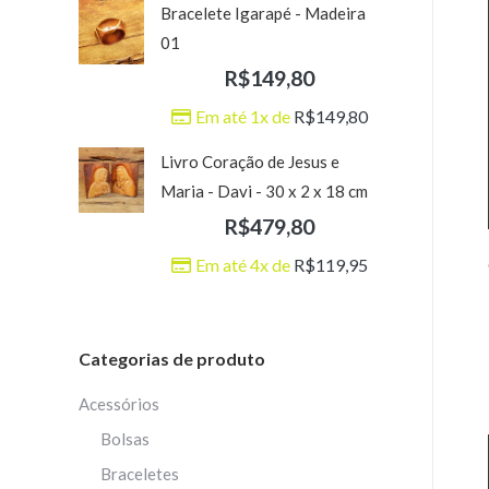
Bracelete Igarapé - Madeira
01
R$
149,80
Em até 1x de
R$
149,80
Livro Coração de Jesus e
Maria - Davi - 30 x 2 x 18 cm
R$
479,80
Em até 4x de
R$
119,95
Categorias de produto
Acessórios
Bolsas
Braceletes