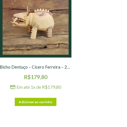
Bicho Dentuço – Cícero Ferreira – 20 cm – Natural
R$
179,80
Em até 1x de
R$
179,80
Adicionar ao carrinho