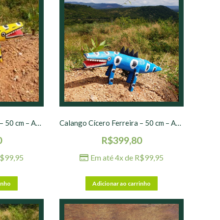
Calango Cícero Ferreira – 50 cm – Amarelo
Calango Cícero Ferreira – 50 cm – Azul Claro
0
R$
399,80
$
99,95
Em até 4x de
R$
99,95
inho
Adicionar ao carrinho