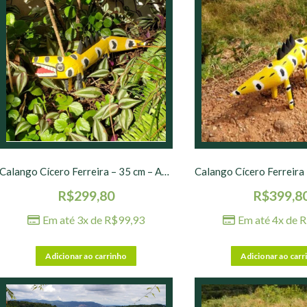
Calango Cícero Ferreira – 35 cm – Amarelo
R$
299,80
R$
399,8
Em até 3x de
R$
99,93
Em até 4x de
R
Adicionar ao carrinho
Adicionar ao carr