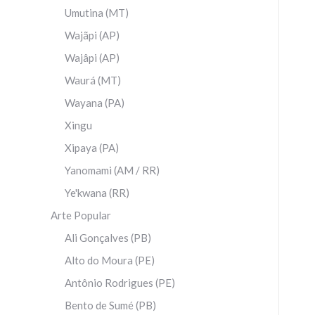
Umutina (MT)
Wajãpi (AP)
Wajâpi (AP)
Waurá (MT)
Wayana (PA)
Xingu
Xipaya (PA)
Yanomami (AM / RR)
Ye'kwana (RR)
Arte Popular
Ali Gonçalves (PB)
Alto do Moura (PE)
Antônio Rodrigues (PE)
Bento de Sumé (PB)