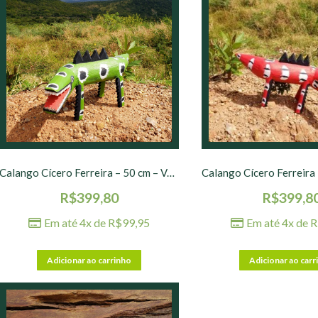
Calango Cícero Ferreira – 50 cm – Verde
R$
399,80
R$
399,8
Em até 4x de
R$
99,95
Em até 4x de
R
Adicionar ao carrinho
Adicionar ao carr