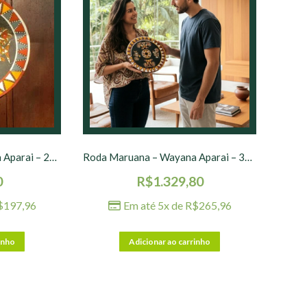
Roda Maruana – Wayana Aparai – 25 cm – nº 03
Roda Maruana – Wayana Aparai – 30 cm – nº 02
0
R$
1.329,80
$
197,96
Em até 5x de
R$
265,96
inho
Adicionar ao carrinho