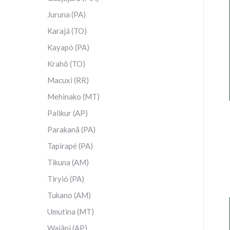
Juruna (PA)
Karajá (TO)
Kayapó (PA)
Krahô (TO)
Macuxi (RR)
Mehinako (MT)
Palikur (AP)
Parakanã (PA)
Tapirapé (PA)
Tikuna (AM)
Tiryió (PA)
Tukano (AM)
Umutina (MT)
Wajãpi (AP)