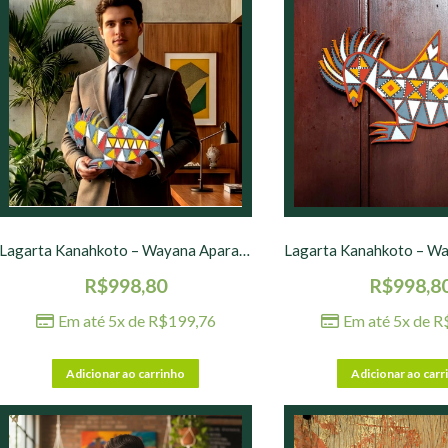
Lagarta Kanahkoto – Wayana Aparai – 30 x 20 x 3 cm – nº 01
R$
998,80
R$
998,8
Em até 5x de
R$
199,76
Em até 5x de
R
Adicionar ao carrinho
Adicionar ao carr