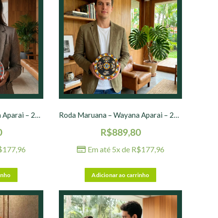
Roda Maruana – Wayana Aparai – 20 cm – nº 06
Roda Maruana – Wayana Aparai – 20 cm – nº 07
0
R$
889,80
$
177,96
Em até 5x de
R$
177,96
inho
Adicionar ao carrinho