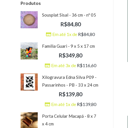
Produtos
Sousplat Sisal - 36 cm - nº 05
R$
84,80
Em até 1x de
R$
84,80
Família Guari - 9 x 5 x 17 cm
R$
349,80
Em até 3x de
R$
116,60
Xilogravura Edna Silva P09 -
Passarinhos - PB - 33 x 24 cm
R$
139,80
Em até 1x de
R$
139,80
Porta Celular Macapá - 8 x 7
x 4 cm