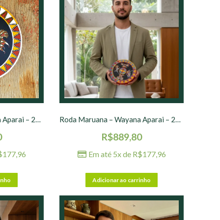
Roda Maruana – Wayana Aparai – 20 cm – nº 02
Roda Maruana – Wayana Aparai – 20 cm – nº 03
0
R$
889,80
$
177,96
Em até 5x de
R$
177,96
inho
Adicionar ao carrinho