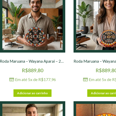
Roda Maruana – Wayana Aparai – 20 cm – nº 04
R$
889,80
R$
889,8
Em até 5x de
R$
177,96
Em até 5x de
R
Adicionar ao carrinho
Adicionar ao carr