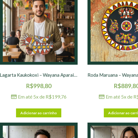
Lagarta Kaukokoxi – Wayana Aparai – 34 x 22 x 3 cm – nº 01
R$
998,80
R$
889,8
Em até 5x de
R$
199,76
Em até 5x de
R
Adicionar ao carrinho
Adicionar ao carr