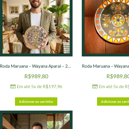
Roda Maruana – Wayana Aparai – 25 cm – nº 02
R$
989,80
R$
989,8
Em até 5x de
R$
197,96
Em até 5x de
R
Adicionar ao carrinho
Adicionar ao carr