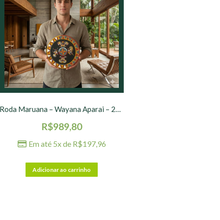
Roda Maruana – Wayana Aparai – 25 cm – nº 01
R$
989,80
Em até 5x de
R$
197,96
Adicionar ao carrinho