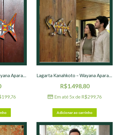
Lagarta Kanahkoto – Wayana Aparai – 30 x 20 x 3 cm – nº 02
Lagarta Kanahkoto – Wayana Aparai – 58 x 30 cm
0
R$
1.498,80
$
199,76
Em até 5x de
R$
299,76
inho
Adicionar ao carrinho