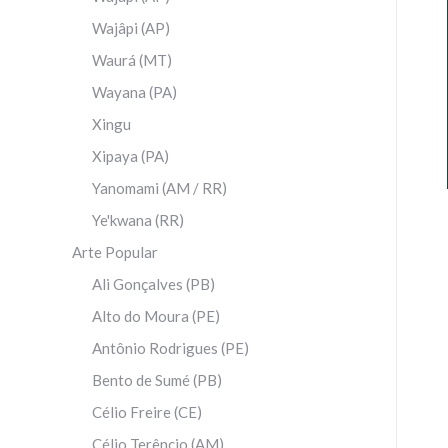
Wajâpi (AP)
Waurá (MT)
Wayana (PA)
Xingu
Xipaya (PA)
Yanomami (AM / RR)
Ye'kwana (RR)
Arte Popular
Ali Gonçalves (PB)
Alto do Moura (PE)
Antônio Rodrigues (PE)
Bento de Sumé (PB)
Célio Freire (CE)
Célio Terêncio (AM)