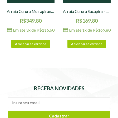
Arraia Cururu Muirapiranga – 31 x 18 cm
Arraia Cururu Sucupira – 19 x 11 cm
R$
349,80
R$
169,80
Em até 3x de
R$
116,60
Em até 1x de
R$
169,80
Adicionar ao carrinho
Adicionar ao carrinho
RECEBA NOVIDADES
Cadastrar