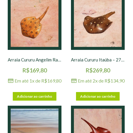
Arraia Cururu Angelim Rajado – 19 x 11 cm
Arraia Cururu Itaúba – 27 x 15 cm
R$
169,80
R$
269,80
Em até 1x de
R$
169,80
Em até 2x de
R$
134,90
Adicionar ao carrinho
Adicionar ao carrinho