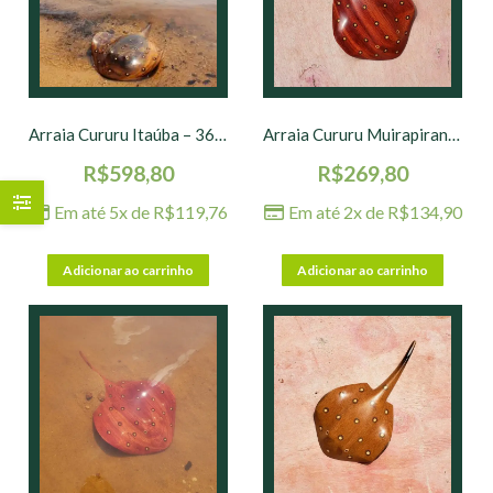
Arraia Cururu Itaúba – 36 x 22 cm
Arraia Cururu Muirapiranga – 27 x 15 cm
R$
598,80
R$
269,80
Em até 5x de
R$
119,76
Em até 2x de
R$
134,90
Adicionar ao carrinho
Adicionar ao carrinho