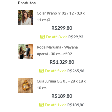
Produtos
Colar Krahô nº 02 / 12 - 3,0 x
11 cm Ø
R$
299,80
Em até 3x de
R$
99,93
Roda Maruana - Wayana
Aparai - 30 cm - nº 02
R$
1.329,80
Em até 5x de
R$
265,96
Cuia Juruna GG 05 - 28 x 18 x
10 cm
R$
189,80
Em até 1x de
R$
189,80