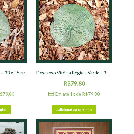
– 33 x 35 cm
Descanso Vitória Régia – Verde – 30 x 30 cm
R$
79,80
$
79,80
Em até 1x de
R$
79,80
inho
Adicionar ao carrinho