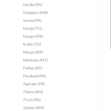
Gavião (PA)
Guajajara (MA)
Juruna (PA)
Karajá (TO)
Kayapó (PA)
Krahô (TO)
Macuxi (RR)
Mehinako (MT)
Palikur (AP)
Parakanã (PA)
Tapirapé (PA)
Tikuna (AM)
Tiryió (PA)
Tukano (AM)