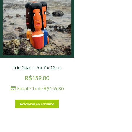
Trio Guari – 6 x 7 x 12 cm
R$
159,80
Em até 1x de
R$
159,80
Adicionar ao carrinho