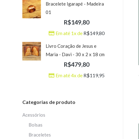
Bracelete Igarapé - Madeira
01
R$
149,80
Em até 1x de
R$
149,80
Livro Coração de Jesus e
Maria - Davi - 30 x 2 x 18 cm
R$
479,80
Em até 4x de
R$
119,95
Categorias de produto
Acessórios
Bolsas
Braceletes