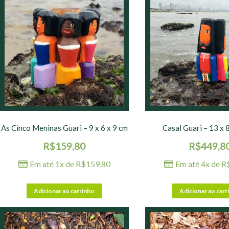
As Cinco Meninas Guari – 9 x 6 x 9 cm
Casal Guari – 13 x 
R$
159,80
R$
449,8
Em até 1x de
R$
159,80
Em até 4x de
R
Adicionar ao carrinho
Adicionar ao carr