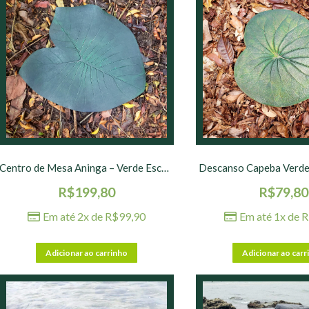
Centro de Mesa Aninga – Verde Escuro – 45 x 50 cm
Descanso Capeba Verde 
R$
199,80
R$
79,80
Em até 2x de
R$
99,90
Em até 1x de
R
Adicionar ao carrinho
Adicionar ao carr