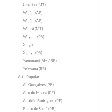
Umutina (MT)
Wajãpi (AP)
Wajâpi (AP)
Waurá (MT)
Wayana (PA)
Xingu
Xipaya (PA)
Yanomami (AM / RR)
Ye'kwana (RR)
Arte Popular
Ali Gonçalves (PB)
Alto do Moura (PE)
Antônio Rodrigues (PE)
Bento de Sumé (PB)