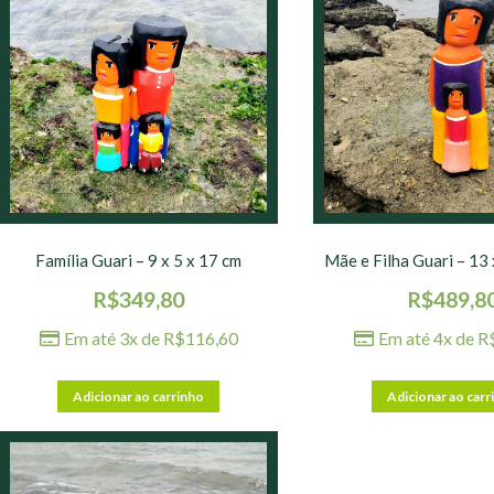
Família Guari – 9 x 5 x 17 cm
Mãe e Filha Guari – 13 
R$
349,80
R$
489,8
Em até 3x de
R$
116,60
Em até 4x de
R
Adicionar ao carrinho
Adicionar ao carr