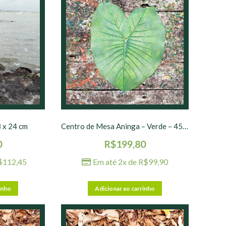
8 x 24 cm
Centro de Mesa Aninga – Verde – 45 x 50 cm
0
R$
199,80
$
112,45
Em até 2x de
R$
99,90
inho
Adicionar ao carrinho