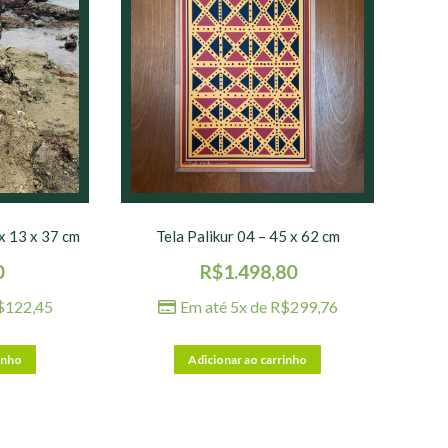
x 13 x 37 cm
Tela Palikur 04 – 45 x 62 cm
0
R$
1.498,80
$
122,45
Em até 5x de
R$
299,76
inho
Adicionar ao carrinho