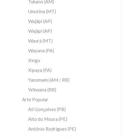
Tukano (AM)
Umutina (MT)
Wajãpi (AP)
Wajâpi (AP)
Waurá (MT)
Wayana (PA)
Xingu
Xipaya (PA)
Yanomami (AM / RR)
Ye'kwana (RR)
Arte Popular
Ali Gonçalves (PB)
Alto do Moura (PE)
Antônio Rodrigues (PE)