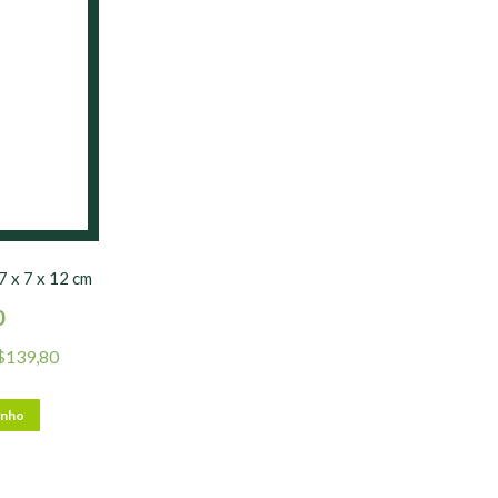
7 x 7 x 12 cm
0
$
139,80
inho