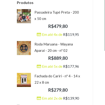
Produtos
Passadeira Tupé Preta - 200
x 50 cm
R$
479,80
Em até 4x de
R$
119,95
Roda Maruana - Wayana
Aparai - 20 cm - nº 02
R$
889,80
Em até 5x de
R$
177,96
Fachada do Cariri - nº 4 - 14 x
22 x 8 cm
R$
279,80
Em até 2x de
R$
139,90