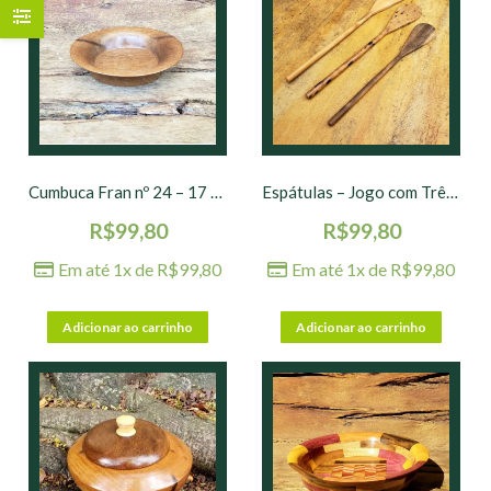
Cumbuca Fran nº 24 – 17 x 3,5 cm
Espátulas – Jogo com Três G – 38 / 35 / 32 cm
R$
99,80
R$
99,80
Em até 1x de
R$
99,80
Em até 1x de
R$
99,80
Adicionar ao carrinho
Adicionar ao carrinho