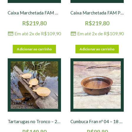
Caixa Marchetada FAM M – 17 x 8 x 6 cm
Caixa Marchetada FAM P – 12 x 8 x 6 cm
R$
219,80
R$
219,80
Em até 2x de
R$
109,90
Em até 2x de
R$
109,90
Adicionar ao carrinho
Adicionar ao carrinho
Tartarugas no Tronco – 20 x 7 cm
Cumbuca Fran nº 04 – 18 x 4 cm
R$
149,80
R$
99,80