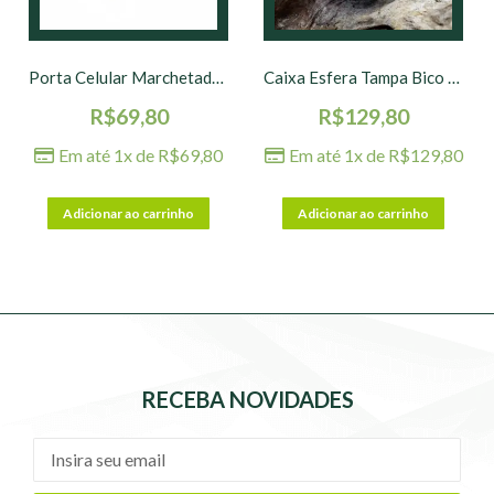
Porta Celular Marchetado M – 8 x 4 cm
Caixa Esfera Tampa Bico – 10 x 11 cm
R$
69,80
R$
129,80
Em até 1x de
R$
69,80
Em até 1x de
R$
129,80
Adicionar ao carrinho
Adicionar ao carrinho
RECEBA NOVIDADES