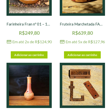
Farinheira Fran nº 01 – 18 x 10 cm
Fruteira Marchetada FAM – 30 x 7 cm
R$
249,80
R$
639,80
Em até 2x de
R$
124,90
Em até 5x de
R$
127,96
Adicionar ao carrinho
Adicionar ao carrinho