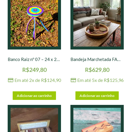
Banco Raiz nº 07 – 24 x 24 x 44 cm
Bandeja Marchetada FAM G – 30 x 4 cm
R$
249,80
R$
629,80
Em até 2x de
R$
124,90
Em até 5x de
R$
125,96
Adicionar ao carrinho
Adicionar ao carrinho