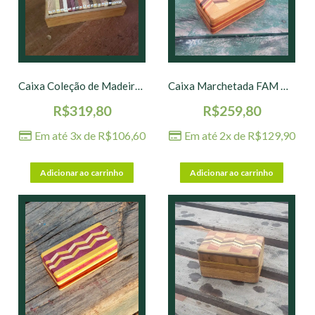
Caixa Coleção de Madeiras – 19 x 6 x 6 cm
Caixa Marchetada FAM G – 21 x 11 x 6 cm
R$
319,80
R$
259,80
Em até 3x de
R$
106,60
Em até 2x de
R$
129,90
Adicionar ao carrinho
Adicionar ao carrinho