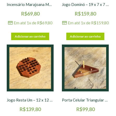
Incensário Marajoana MGil – 6 x 13 cm
Jogo Dominó – 19 x 7 x 7 cm
R$
69,80
R$
159,80
Em até 1x de
R$
69,80
Em até 1x de
R$
159,80
Adicionar ao carrinho
Adicionar ao carrinho
Jogo Resta Um – 12 x 12 cm
Porta Celular Triangular Macapá – 13 x 7 x 2 cm
R$
139,80
R$
99,80