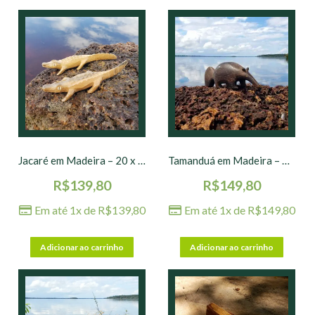
Jacaré em Madeira – 20 x 5 x 3 cm
Tamanduá em Madeira – 21 cm
R$
139,80
R$
149,80
Em até 1x de
R$
139,80
Em até 1x de
R$
149,80
Adicionar ao carrinho
Adicionar ao carrinho