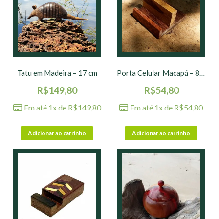
Tatu em Madeira – 17 cm
Porta Celular Macapá – 8 x 7 x 4 cm
R$
149,80
R$
54,80
Em até 1x de
R$
149,80
Em até 1x de
R$
54,80
Adicionar ao carrinho
Adicionar ao carrinho