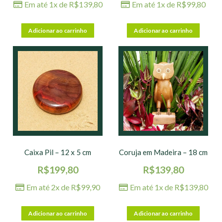
Em até 1x de
R$
139,80
Em até 1x de
R$
99,80
Adicionar ao carrinho
Adicionar ao carrinho
Caixa Pil – 12 x 5 cm
Coruja em Madeira – 18 cm
R$
199,80
R$
139,80
Em até 2x de
R$
99,90
Em até 1x de
R$
139,80
Adicionar ao carrinho
Adicionar ao carrinho