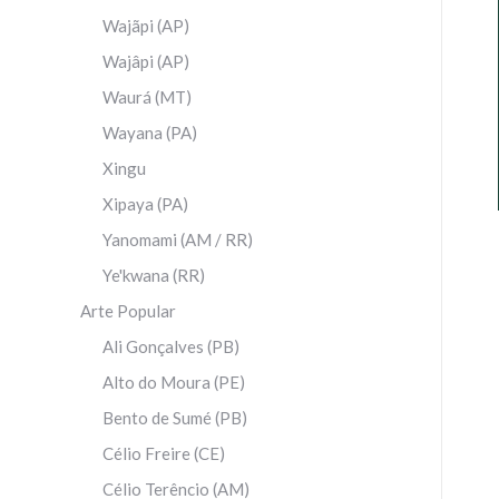
Wajãpi (AP)
Wajâpi (AP)
Waurá (MT)
Wayana (PA)
Xingu
Xipaya (PA)
Yanomami (AM / RR)
Ye'kwana (RR)
Arte Popular
Ali Gonçalves (PB)
Alto do Moura (PE)
Bento de Sumé (PB)
Célio Freire (CE)
Célio Terêncio (AM)