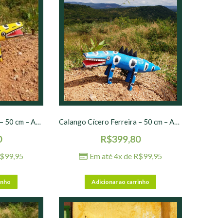
Calango Cícero Ferreira – 50 cm – Amarelo
Calango Cícero Ferreira – 50 cm – Azul Claro
0
R$
399,80
$
99,95
Em até 4x de
R$
99,95
inho
Adicionar ao carrinho