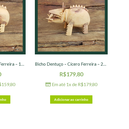
Bicho Dentuço – Cícero Ferreira – 15 cm – Natural
Bicho Dentuço – Cícero Ferreira – 20 cm – Natural
0
R$
179,80
$
159,80
Em até 1x de
R$
179,80
inho
Adicionar ao carrinho