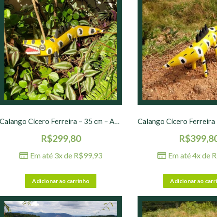
Calango Cícero Ferreira – 35 cm – Amarelo
R$
299,80
R$
399,8
Em até 3x de
R$
99,93
Em até 4x de
R
Adicionar ao carrinho
Adicionar ao carr