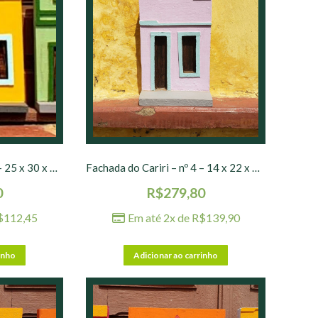
Fachada do Cariri – nº 3 – 25 x 30 x 10 cm
Fachada do Cariri – nº 4 – 14 x 22 x 8 cm
0
R$
279,80
$
112,45
Em até 2x de
R$
139,90
inho
Adicionar ao carrinho