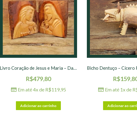
Livro Coração de Jesus e Maria – Davi – 30 x 2 x 18 cm
R$
479,80
R$
159,8
Em até 4x de
R$
119,95
Em até 1x de
R
Adicionar ao carrinho
Adicionar ao carr