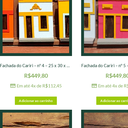
Fachada do Cariri – nº 4 – 25 x 30 x 10 cm
R$
449,80
R$
449,8
Em até 4x de
R$
112,45
Em até 4x de
R
Adicionar ao carrinho
Adicionar ao carr