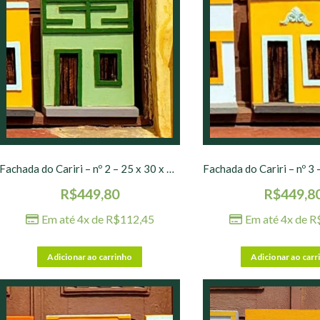
Fachada do Cariri – nº 2 – 25 x 30 x 10 cm
R$
449,80
R$
449,8
Em até 4x de
R$
112,45
Em até 4x de
R
Adicionar ao carrinho
Adicionar ao carr