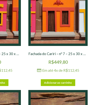
Fachada do Cariri – nº 5 – 25 x 30 x 10 cm
Fachada do Cariri – nº 7 – 25 x 30 x 10 cm
0
R$
449,80
$
112,45
Em até 4x de
R$
112,45
inho
Adicionar ao carrinho