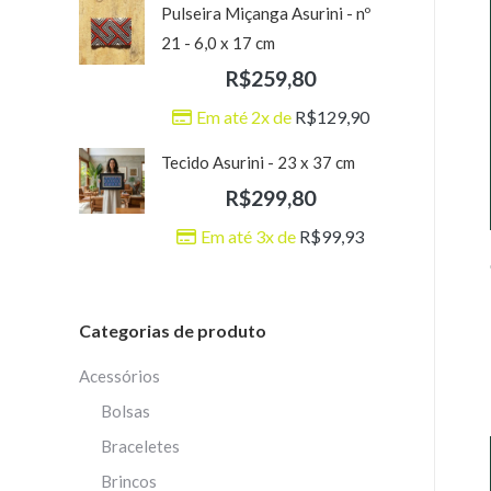
Pulseira Miçanga Asurini - nº
21 - 6,0 x 17 cm
R$
259,80
Em até 2x de
R$
129,90
Tecido Asurini - 23 x 37 cm
R$
299,80
Em até 3x de
R$
99,93
Categorias de produto
Acessórios
Bolsas
Braceletes
Brincos