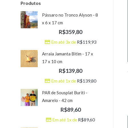
Produtos
Pássaro no Tronco Alyson - 8
x 6 x 17 cm
R$
359,80
Em até 3x de
R$
119,93
Arraia Jamanta Bitim - 17 x
17 x 10 cm
R$
139,80
Em até 1x de
R$
139,80
PAR de Sousplat Buriti -
Amarelo - 42 cm
R$
89,60
Em até 1x de
R$
89,60