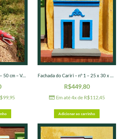
Calango Cícero Ferreira – 50 cm – Vermelha
Fachada do Cariri – nº 1 – 25 x 30 x 10 cm
0
R$
449,80
$
99,95
Em até 4x de
R$
112,45
inho
Adicionar ao carrinho