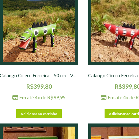
Calango Cícero Ferreira – 50 cm – Verde
R$
399,80
R$
399,8
Em até 4x de
R$
99,95
Em até 4x de
R
Adicionar ao carrinho
Adicionar ao carr