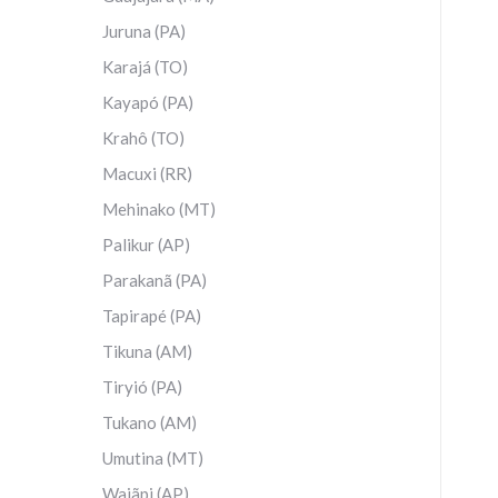
Juruna (PA)
Karajá (TO)
Kayapó (PA)
Krahô (TO)
Macuxi (RR)
Mehinako (MT)
Palikur (AP)
Parakanã (PA)
Tapirapé (PA)
Tikuna (AM)
Tiryió (PA)
Tukano (AM)
Umutina (MT)
Wajãpi (AP)