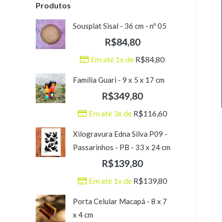
Produtos
Sousplat Sisal - 36 cm - nº 05
R$
84,80
Em até 1x de
R$
84,80
Família Guari - 9 x 5 x 17 cm
R$
349,80
Em até 3x de
R$
116,60
Xilogravura Edna Silva P09 -
Passarinhos - PB - 33 x 24 cm
R$
139,80
Em até 1x de
R$
139,80
Porta Celular Macapá - 8 x 7
x 4 cm