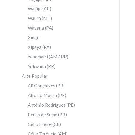
Wajâpi (AP)
Waurá (MT)
Wayana (PA)
Xingu
Xipaya (PA)
Yanomami (AM / RR)
Ye'kwana (RR)
Arte Popular
Ali Gonçalves (PB)
Alto do Moura (PE)
Antônio Rodrigues (PE)
Bento de Sumé (PB)
Célio Freire (CE)
Célio Terêncio (AM)