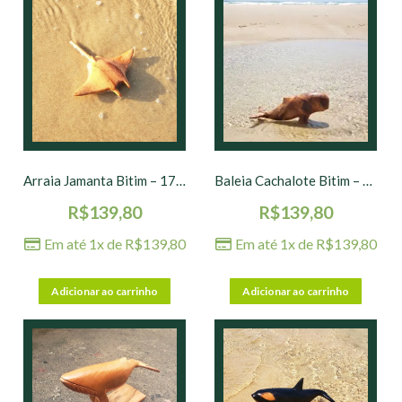
Arraia Jamanta Bitim – 17 x 17 x 10 cm
Baleia Cachalote Bitim – 18 x 8 x 10 cm
R$
139,80
R$
139,80
Em até 1x de
R$
139,80
Em até 1x de
R$
139,80
Adicionar ao carrinho
Adicionar ao carrinho