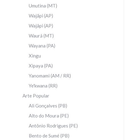
Umutina (MT)
Wajãpi (AP)
Wajâpi (AP)
Waurá (MT)
Wayana (PA)
Xingu
Xipaya (PA)
Yanomami (AM / RR)
Ye'kwana (RR)
Arte Popular
Ali Gonçalves (PB)
Alto do Moura (PE)
Antônio Rodrigues (PE)
Bento de Sumé (PB)