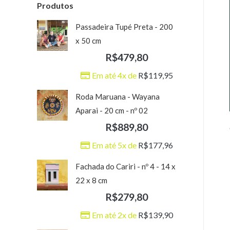
Produtos
Passadeira Tupé Preta - 200
x 50 cm
R$
479,80
Em até 4x de
R$
119,95
Roda Maruana - Wayana
Aparai - 20 cm - nº 02
R$
889,80
Em até 5x de
R$
177,96
Fachada do Cariri - nº 4 - 14 x
22 x 8 cm
R$
279,80
Em até 2x de
R$
139,90