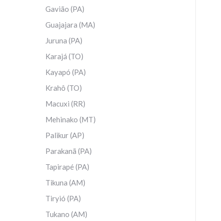
Gavião (PA)
Guajajara (MA)
Juruna (PA)
Karajá (TO)
Kayapó (PA)
Krahô (TO)
Macuxi (RR)
Mehinako (MT)
Palikur (AP)
Parakanã (PA)
Tapirapé (PA)
Tikuna (AM)
Tiryió (PA)
Tukano (AM)