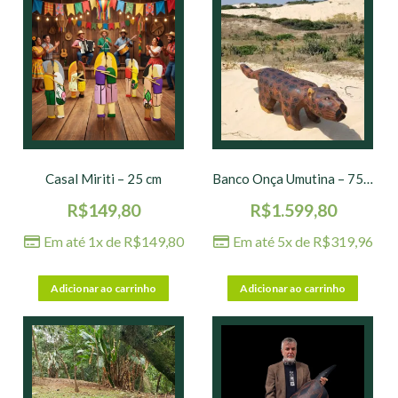
Casal Miriti – 25 cm
Banco Onça Umutina – 75 x 16 x 30 cm
R$
149,80
R$
1.599,80
Em até 1x de
R$
149,80
Em até 5x de
R$
319,96
Adicionar ao carrinho
Adicionar ao carrinho