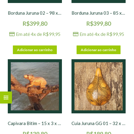
Borduna Juruna 02 – 98 x 9 x 3 cm
Borduna Juruna 03 – 85 x 5 x 5 cm
R$
399,80
R$
399,80
Em até 4x de
R$
99,95
Em até 4x de
R$
99,95
Adicionar ao carrinho
Adicionar ao carrinho
Capivara Bitim – 15 x 3 x 9 cm
Cuia Juruna GG 01 – 32 x 21 x 9 cm
R$
139,80
R$
189,80