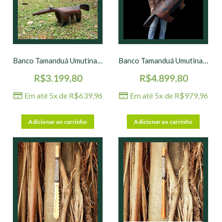
Banco Tamanduá Umutina – 103 x 22 x 28 cm
Banco Tamanduá Umutina – 117 x 32 x 38 cm
R$
3.199,80
R$
4.899,80
Em até 5x de
R$
639,96
Em até 5x de
R$
979,96
Adicionar ao carrinho
Adicionar ao carrinho