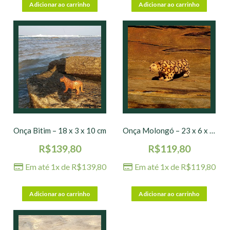
Adicionar ao carrinho
Adicionar ao carrinho
Onça Bitim – 18 x 3 x 10 cm
Onça Molongó – 23 x 6 x 7 cm
R$
139,80
R$
119,80
Em até 1x de
R$
139,80
Em até 1x de
R$
119,80
Adicionar ao carrinho
Adicionar ao carrinho