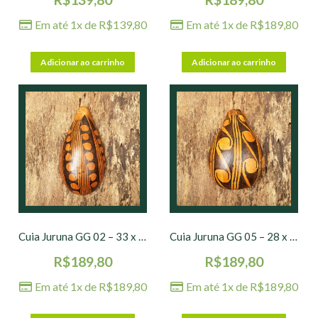
Em até 1x de
R$
139,80
Em até 1x de
R$
189,80
Adicionar ao carrinho
Adicionar ao carrinho
Cuia Juruna GG 02 – 33 x 18 x 9 cm
Cuia Juruna GG 05 – 28 x 18 x 10 cm
R$
189,80
R$
189,80
Em até 1x de
R$
189,80
Em até 1x de
R$
189,80