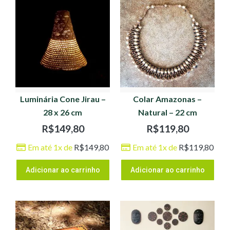
Luminária Cone Jirau –
Colar Amazonas –
28 x 26 cm
Natural – 22 cm
R$
149,80
R$
119,80
Em até 1x de
R$
149,80
Em até 1x de
R$
119,80
Adicionar ao carrinho
Adicionar ao carrinho