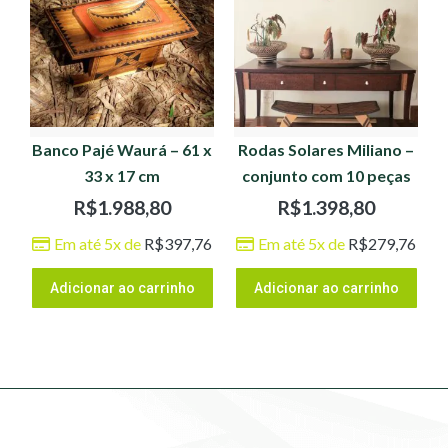
Banco Pajé Waurá – 61 x
Rodas Solares Miliano –
33 x 17 cm
conjunto com 10 peças
R$
1.988,80
R$
1.398,80
Em até 5x de
R$
397,76
Em até 5x de
R$
279,76
Adicionar ao carrinho
Adicionar ao carrinho