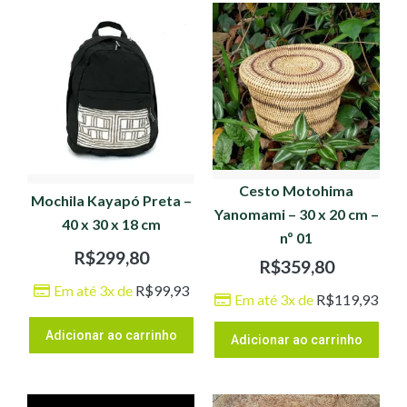
Cesto Motohima
Mochila Kayapó Preta –
Yanomami – 30 x 20 cm –
40 x 30 x 18 cm
nº 01
R$
299,80
R$
359,80
Em até 3x de
R$
99,93
Em até 3x de
R$
119,93
Adicionar ao carrinho
Adicionar ao carrinho