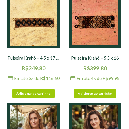
Pulseira Krahô – 4,5 x 17 – nº 02
Pulseira Krahô – 5,5 x 16
R$
349,80
R$
399,80
Em até 3x de
R$
116,60
Em até 4x de
R$
99,95
Adicionar ao carrinho
Adicionar ao carrinho