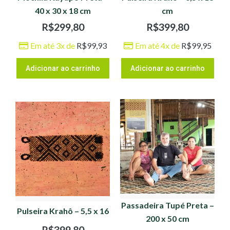
40 x 30 x 18 cm
cm
R$
299,80
R$
399,80
Em até 3x de
R$
99,93
Em até 4x de
R$
99,95
Adicionar ao carrinho
Adicionar ao carrinho
Passadeira Tupé Preta –
Pulseira Krahô – 5,5 x 16
200 x 50 cm
R$
399,80