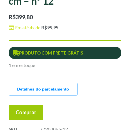
cm – nº 12
R$
399,80
Em até 4x de
R$
99,95
PRODUTO COM FRETE GRÁTIS
1 em estoque
Detalhes do parcelamento
Comprar
SKU
77900065/12