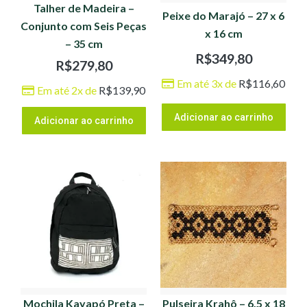
Talher de Madeira –
Peixe do Marajó – 27 x 6
Conjunto com Seis Peças
x 16 cm
– 35 cm
R$
349,80
R$
279,80
Em até 3x de
R$
116,60
Em até 2x de
R$
139,90
Adicionar ao carrinho
Adicionar ao carrinho
Mochila Kayapó Preta –
Pulseira Krahô – 6,5 x 18