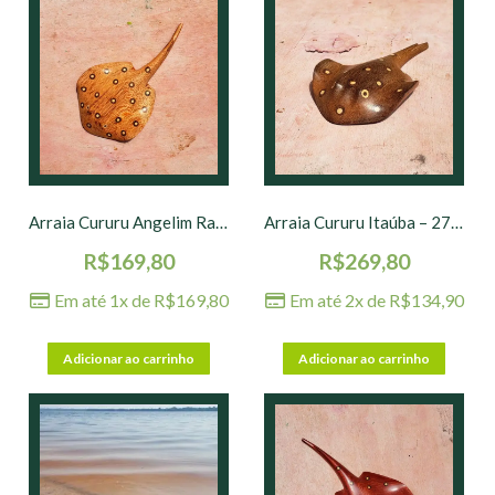
Arraia Cururu Angelim Rajado – 19 x 11 cm
Arraia Cururu Itaúba – 27 x 15 cm
R$
169,80
R$
269,80
Em até 1x de
R$
169,80
Em até 2x de
R$
134,90
Adicionar ao carrinho
Adicionar ao carrinho