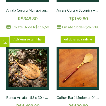
Arraia Cururu Muirapiranga – 31 x 18 cm
Arraia Cururu Sucupira – 19 x 11 cm
R$
349,80
R$
169,80
Em até 3x de
R$
116,60
Em até 1x de
R$
169,80
Adicionar ao carrinho
Adicionar ao carrinho
Banco Arraia – 53 x 30 x 19 cm
Colher Baré Lindomar 01 – 40 x 7 cm
R$
1.499,80
R$
129,80