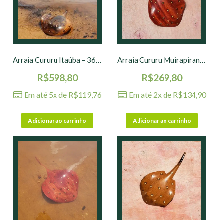
Arraia Cururu Itaúba – 36 x 22 cm
Arraia Cururu Muirapiranga – 27 x 15 cm
R$
598,80
R$
269,80
Em até 5x de
R$
119,76
Em até 2x de
R$
134,90
Adicionar ao carrinho
Adicionar ao carrinho