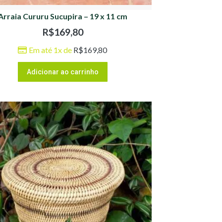
Arraia Cururu Sucupira – 19 x 11 cm
R$
169,80
Em até 1x de
R$
169,80
Adicionar ao carrinho