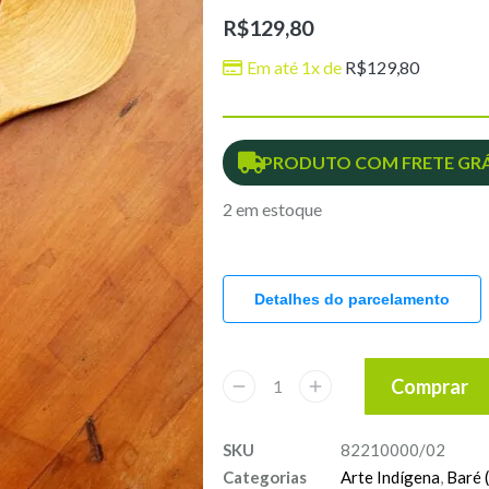
R$
129,80
Em até 1x de
R$
129,80
PRODUTO COM FRETE GRÁ
2 em estoque
Detalhes do parcelamento
Comprar
SKU
82210000/02
Categorias
Arte Indígena
,
Baré 