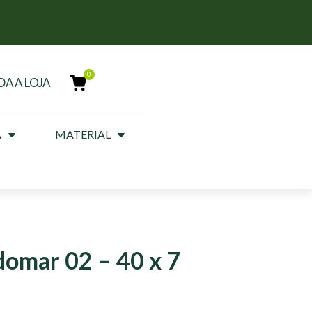
DA A LOJA
A
MATERIAL
domar 02 – 40 x 7