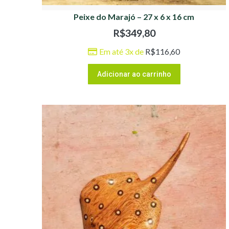
Peixe do Marajó – 27 x 6 x 16 cm
R$
349,80
Em até 3x de
R$
116,60
Adicionar ao carrinho