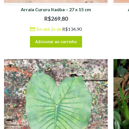
Arraia Cururu Itaúba – 27 x 15 cm
R$
269,80
Em até 2x de
R$
134,90
Adicionar ao carrinho