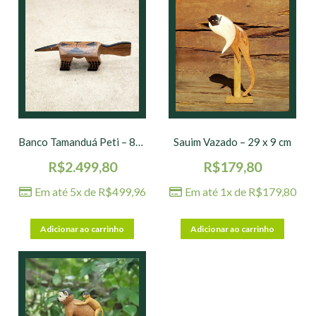
Banco Tamanduá Peti – 80 x 20 x 21 cm
Sauim Vazado – 29 x 9 cm
R$
2.499,80
R$
179,80
Em até 5x de
R$
499,96
Em até 1x de
R$
179,80
Adicionar ao carrinho
Adicionar ao carrinho