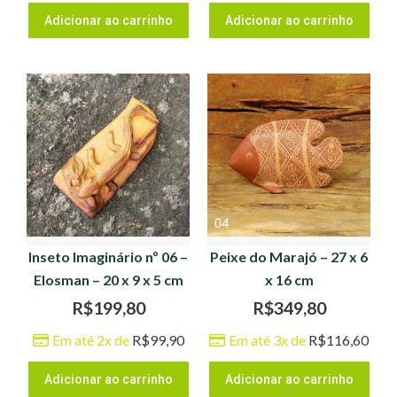
Adicionar ao carrinho
Adicionar ao carrinho
Inseto Imaginário nº 06 –
Peixe do Marajó – 27 x 6
Elosman – 20 x 9 x 5 cm
x 16 cm
R$
199,80
R$
349,80
Em até 2x de
R$
99,90
Em até 3x de
R$
116,60
Adicionar ao carrinho
Adicionar ao carrinho