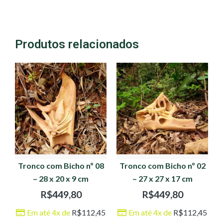
Produtos relacionados
Tronco com Bicho nº 08
Tronco com Bicho nº 02
– 28 x 20 x 9 cm
– 27 x 27 x 17 cm
R$
449,80
R$
449,80
Em até 4x de
R$
112,45
Em até 4x de
R$
112,45