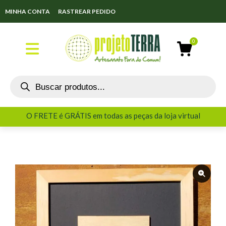
MINHA CONTA
RASTREAR PEDIDO
Quadros, Matrizes, Xilogravuras
O FRETE é GRÁTIS em todas as peças da loja virtual
O FRETE é GRÁTIS em todas as peças da loja virtual