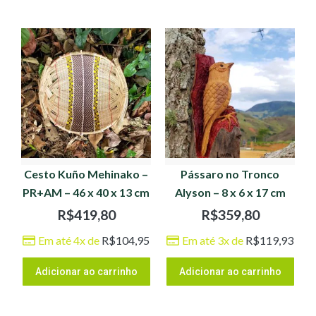
Cesto Kuño Mehinako –
Pássaro no Tronco
PR+AM – 46 x 40 x 13 cm
Alyson – 8 x 6 x 17 cm
R$
419,80
R$
359,80
Em até 4x de
R$
104,95
Em até 3x de
R$
119,93
Adicionar ao carrinho
Adicionar ao carrinho