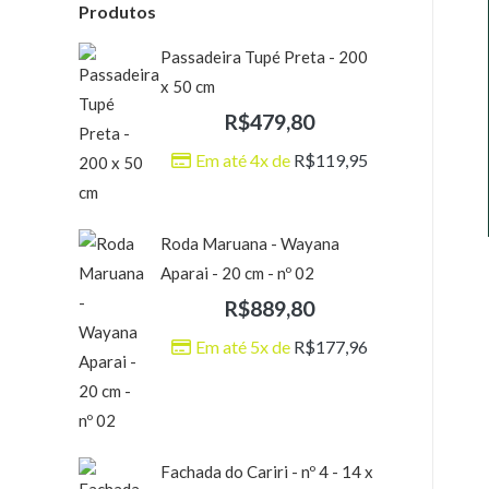
Produtos
Passadeira Tupé Preta - 200
x 50 cm
R$
479,80
Em até 4x de
R$
119,95
Roda Maruana - Wayana
Aparai - 20 cm - nº 02
R$
889,80
Em até 5x de
R$
177,96
Fachada do Cariri - nº 4 - 14 x