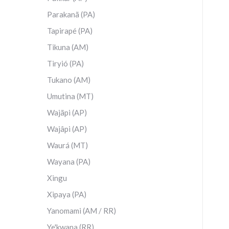
Parakanã (PA)
Tapirapé (PA)
Tikuna (AM)
Tiryió (PA)
Tukano (AM)
Umutina (MT)
Wajãpi (AP)
Wajâpi (AP)
Waurá (MT)
Wayana (PA)
Xingu
Xipaya (PA)
Yanomami (AM / RR)
Ye'kwana (RR)