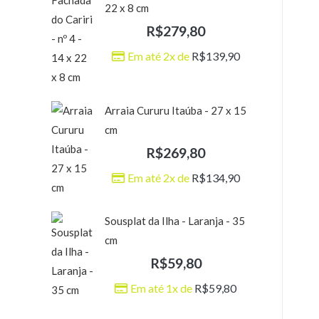
22 x 8 cm
R$
279,80
Em até 2x de
R$
139,90
Arraia Cururu Itaúba - 27 x 15
cm
R$
269,80
Em até 2x de
R$
134,90
Sousplat da Ilha - Laranja - 35
cm
R$
59,80
Em até 1x de
R$
59,80