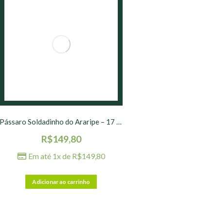
Pássaro Soldadinho do Araripe – 17 x 5 x 9 cm
R$
149,80
Em até 1x de
R$
149,80
Adicionar ao carrinho