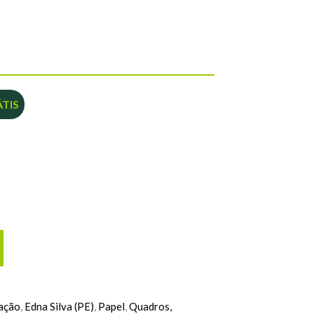
TIS
ação
,
Edna Silva (PE)
,
Papel
,
Quadros,