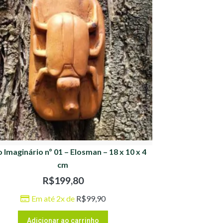
o Imaginário nº 01 – Elosman – 18 x 10 x 4
cm
R$
199,80
Em até 2x de
R$
99,90
Adicionar ao carrinho