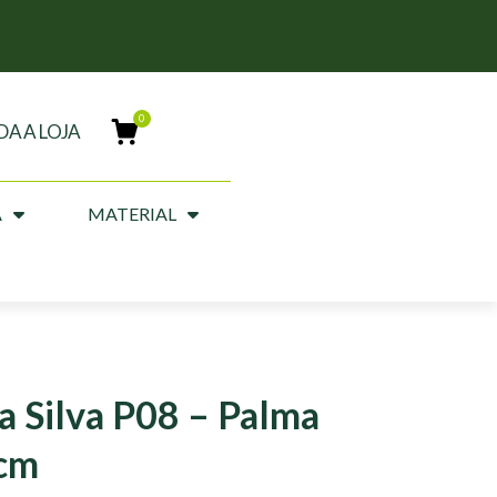
DA A LOJA
A
MATERIAL
a Silva P08 – Palma
 cm