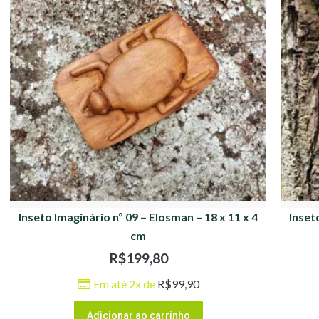
Inseto Imaginário nº 09 – Elosman – 18 x 11 x 4
Inset
cm
R$
199,80
Em até 2x de
R$
99,90
Adicionar ao carrinho