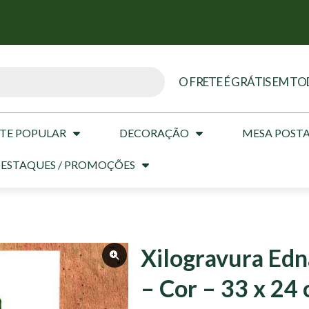
O FRETE É GRÁTIS EM TO
TE POPULAR
DECORAÇÃO
MESA POST
ESTAQUES / PROMOÇÕES
Xilogravura Edn
– Cor – 33 x 24