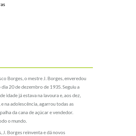
ras
isco Borges, o mestre J. Borges, enveredou
o dia 20 de dezembro de 1935. Seguiu a
e idade já estava na lavoura e, aos dez,
 e na adolescência, agarrou todas as
a palha da cana de açúcar e vendedor.
todo o mundo.
 J. Borges reinventa e dá novos