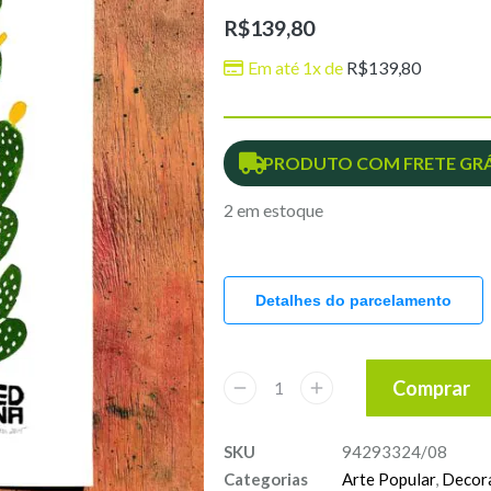
R$
139,80
Em até 1x de
R$
139,80
PRODUTO COM FRETE GRÁ
2 em estoque
Detalhes do parcelamento
Comprar
SKU
94293324/08
Categorias
Arte Popular
,
Decor