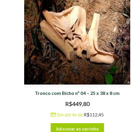
Tronco com Bicho nº 04 – 25 x 38 x 8 cm
R$
449,80
Em até 4x de
R$
112,45
Adicionar ao carrinho