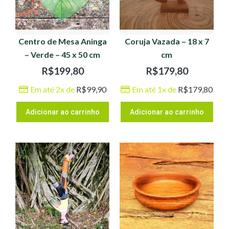
Centro de Mesa Aninga
Coruja Vazada – 18 x 7
– Verde – 45 x 50 cm
cm
R$
199,80
R$
179,80
Em até 2x de
R$
99,90
Em até 1x de
R$
179,80
Adicionar ao carrinho
Adicionar ao carrinho