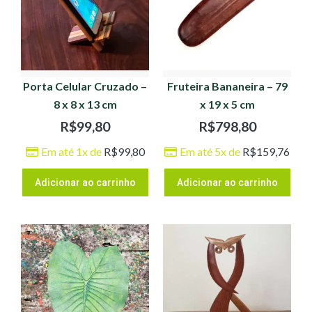
Porta Celular Cruzado –
Fruteira Bananeira – 79
8 x 8 x 13 cm
x 19 x 5 cm
R$
99,80
R$
798,80
Em até 1x de
R$
99,80
Em até 5x de
R$
159,76
Adicionar ao carrinho
Adicionar ao carrinho