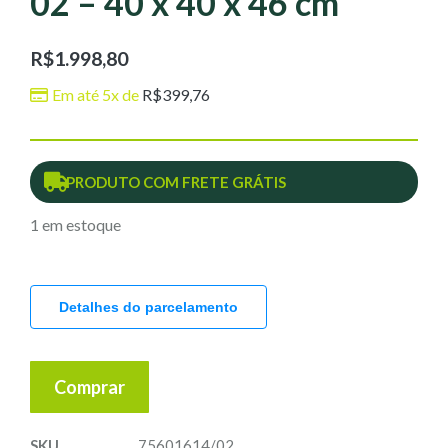
02 – 40 x 40 x 46 cm
R$
1.998,80
Em até 5x de
R$
399,76
PRODUTO COM FRETE GRÁTIS
1 em estoque
Detalhes do parcelamento
Comprar
SKU
75601614/02