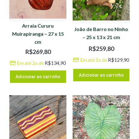
Arraia Cururu
João de Barro no Ninho
Muirapiranga – 27 x 15
– 25 x 13 x 21 cm
cm
R$
259,80
R$
269,80
Em até 2x de
R$
129,90
Em até 2x de
R$
134,90
Adicionar ao carrinho
Adicionar ao carrinho