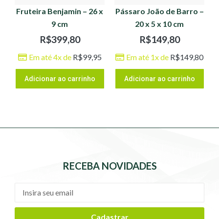
Fruteira Benjamin – 26 x
Pássaro João de Barro –
9 cm
20 x 5 x 10 cm
R$
399,80
R$
149,80
Em até 4x de
R$
99,95
Em até 1x de
R$
149,80
Adicionar ao carrinho
Adicionar ao carrinho
RECEBA NOVIDADES
Cadastrar