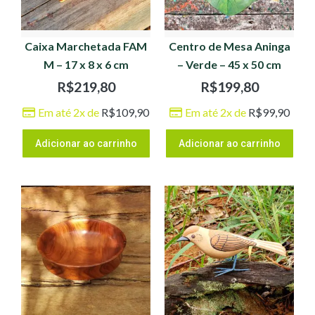
Caixa Marchetada FAM
Centro de Mesa Aninga
M – 17 x 8 x 6 cm
– Verde – 45 x 50 cm
R$
219,80
R$
199,80
Em até 2x de
R$
109,90
Em até 2x de
R$
99,90
Adicionar ao carrinho
Adicionar ao carrinho