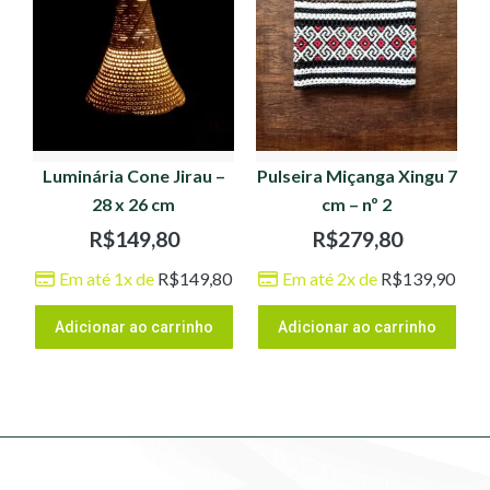
Luminária Cone Jirau –
Pulseira Miçanga Xingu 7
28 x 26 cm
cm – nº 2
R$
149,80
R$
279,80
Em até 1x de
R$
149,80
Em até 2x de
R$
139,90
Adicionar ao carrinho
Adicionar ao carrinho