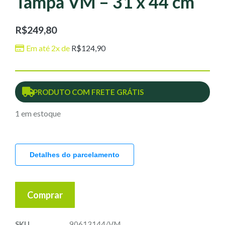
Tampa VM – 31 x 44 cm
R$
249,80
Em até 2x de
R$
124,90
PRODUTO COM FRETE GRÁTIS
1 em estoque
Detalhes do parcelamento
Comprar
SKU
90613144/VM