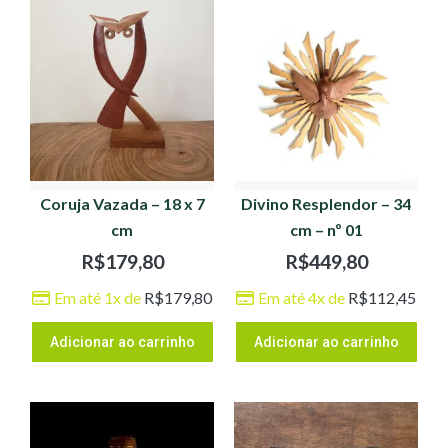
Coruja Vazada – 18 x 7
Divino Resplendor – 34
cm
cm – nº 01
R$
179,80
R$
449,80
Em até 1x de
R$
179,80
Em até 4x de
R$
112,45
Adicionar ao carrinho
Adicionar ao carrinho