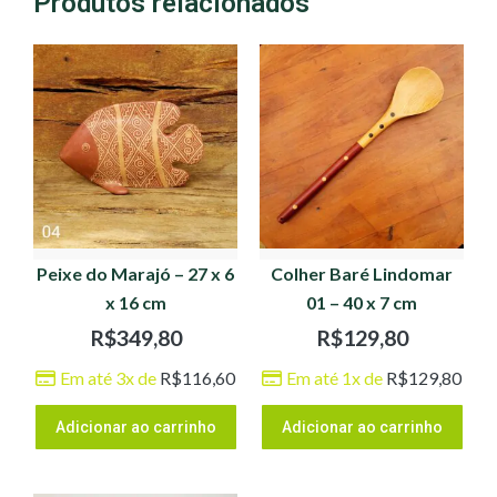
Produtos relacionados
Peixe do Marajó – 27 x 6
Colher Baré Lindomar
x 16 cm
01 – 40 x 7 cm
R$
349,80
R$
129,80
Em até 3x de
R$
116,60
Em até 1x de
R$
129,80
Adicionar ao carrinho
Adicionar ao carrinho