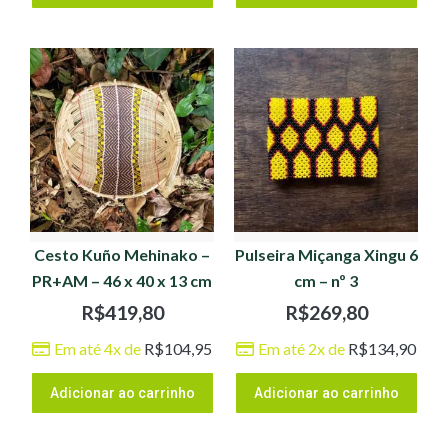
Cesto Kuño Mehinako –
Pulseira Miçanga Xingu 6
PR+AM – 46 x 40 x 13 cm
cm – nº 3
R$
419,80
R$
269,80
Em até 4x de
R$
104,95
Em até 2x de
R$
134,90
Adicionar ao carrinho
Adicionar ao carrinho