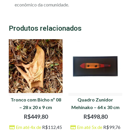
econômico da comunidade.
Produtos relacionados
Tronco com Bicho nº 08
Quadro Zunidor
– 28 x 20 x 9 cm
Mehinako – 64 x 30 cm
R$
449,80
R$
498,80
Em até 4x de
R$
112,45
Em até 5x de
R$
99,76