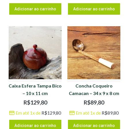
Adicionar ao carrinho
Adicionar ao carrinho
Caixa Esfera Tampa Bico
Concha Coqueiro
– 10 x 11 cm
Camacan – 34 x 9 x 8 cm
R$
129,80
R$
89,80
Em até 1x de
R$
129,80
Em até 1x de
R$
89,80
Adicionar ao carrinho
Adicionar ao carrinho