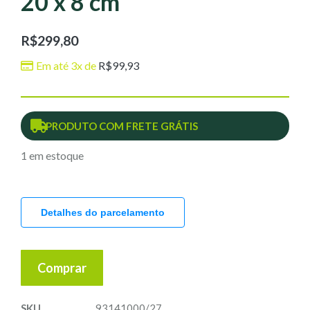
20 x 8 cm
R$
299,80
Em até 3x de
R$
99,93
PRODUTO COM FRETE GRÁTIS
1 em estoque
Detalhes do parcelamento
Comprar
SKU
93141000/27