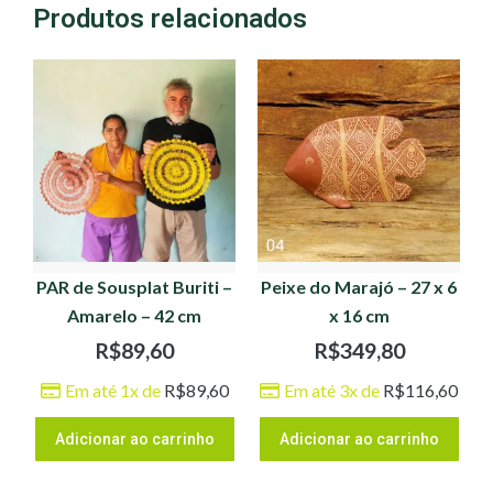
Produtos relacionados
PAR de Sousplat Buriti –
Peixe do Marajó – 27 x 6
Amarelo – 42 cm
x 16 cm
R$
89,60
R$
349,80
Em até 1x de
R$
89,60
Em até 3x de
R$
116,60
Adicionar ao carrinho
Adicionar ao carrinho