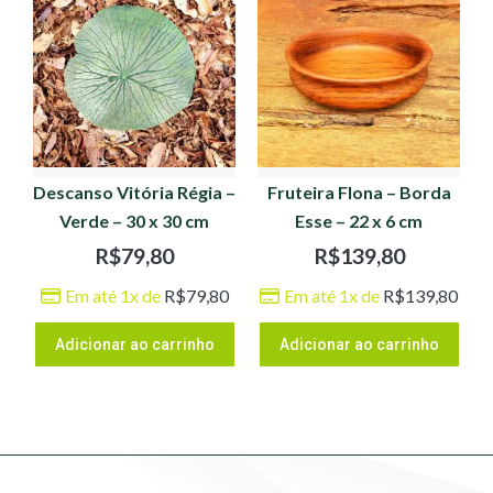
Descanso Vitória Régia –
Fruteira Flona – Borda
Verde – 30 x 30 cm
Esse – 22 x 6 cm
R$
79,80
R$
139,80
Em até 1x de
R$
79,80
Em até 1x de
R$
139,80
Adicionar ao carrinho
Adicionar ao carrinho