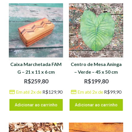
Caixa Marchetada FAM
Centro de Mesa Aninga
G – 21 x 11 x 6 cm
– Verde – 45 x 50 cm
R$
259,80
R$
199,80
Em até 2x de
R$
129,90
Em até 2x de
R$
99,90
Adicionar ao carrinho
Adicionar ao carrinho