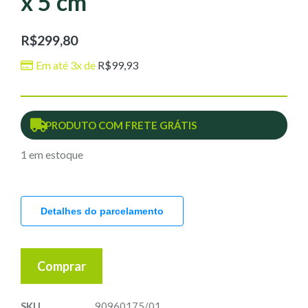
x 5 cm
R$
299,80
Em até 3x de
R$
99,93
PRODUTO COM FRETE GRÁTIS
1 em estoque
Detalhes do parcelamento
Comprar
SKU
90960175/01