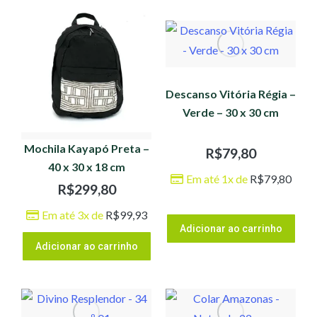
Descanso Vitória Régia –
Verde – 30 x 30 cm
Mochila Kayapó Preta –
R$
79,80
40 x 30 x 18 cm
Em até 1x de
R$
79,80
R$
299,80
Em até 3x de
R$
99,93
Adicionar ao carrinho
Adicionar ao carrinho