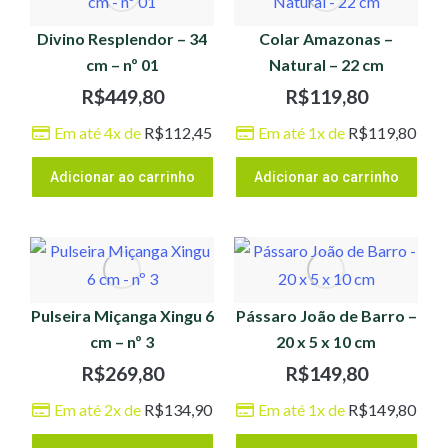
Divino Resplendor – 34
Colar Amazonas –
cm – nº 01
Natural – 22 cm
R$
449,80
R$
119,80
Em até 4x de
R$
112,45
Em até 1x de
R$
119,80
Adicionar ao carrinho
Adicionar ao carrinho
Pulseira Miçanga Xingu 6
Pássaro João de Barro –
cm – nº 3
20 x 5 x 10 cm
R$
269,80
R$
149,80
Em até 2x de
R$
134,90
Em até 1x de
R$
149,80