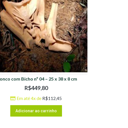
onco com Bicho nº 04 – 25 x 38 x 8 cm
R$
449,80
Em até 4x de
R$
112,45
Adicionar ao carrinho