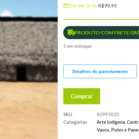
Em até 3x de
R$
99,93
PRODUTO COM FRETE GRÁ
1 em estoque
Detalhes do parcelamento
Comprar
SKU
82993020
Categorias
Arte Indígena
,
Centr
Vasos, Potes e Pane