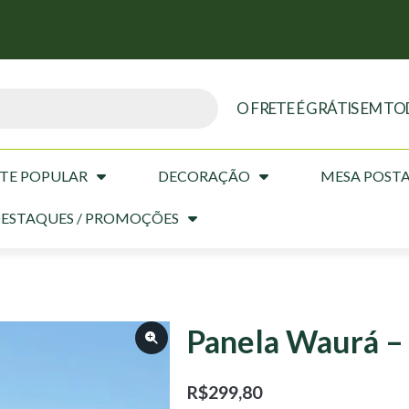
O FRETE É GRÁTIS EM TO
TE POPULAR
DECORAÇÃO
MESA POST
ESTAQUES / PROMOÇÕES
Panela Waurá – 
R$
299,80