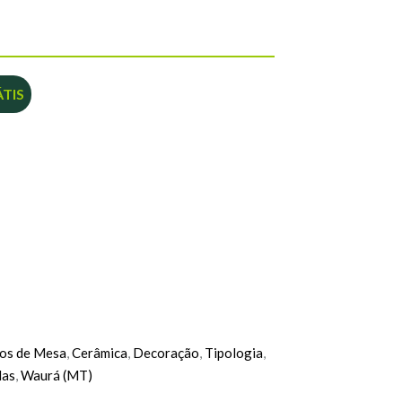
TIS
os de Mesa
,
Cerâmica
,
Decoração
,
Tipologia
,
las
,
Waurá (MT)