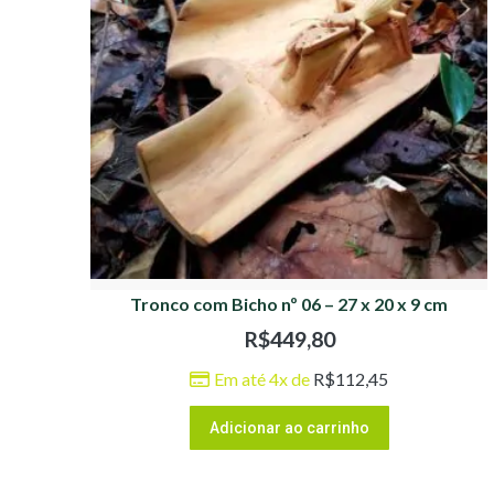
Tronco com Bicho nº 06 – 27 x 20 x 9 cm
R$
449,80
Em até 4x de
R$
112,45
Adicionar ao carrinho