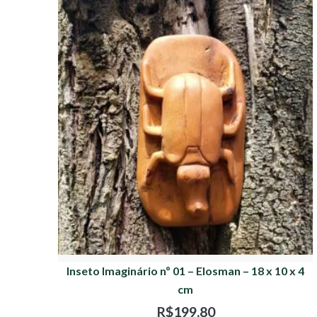
Inseto Imaginário nº 01 – Elosman – 18 x 10 x 4
cm
R$
199,80