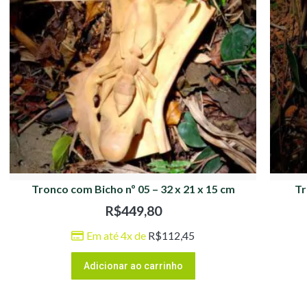
Tronco com Bicho nº 05 – 32 x 21 x 15 cm
Tr
R$
449,80
Em até 4x de
R$
112,45
Adicionar ao carrinho