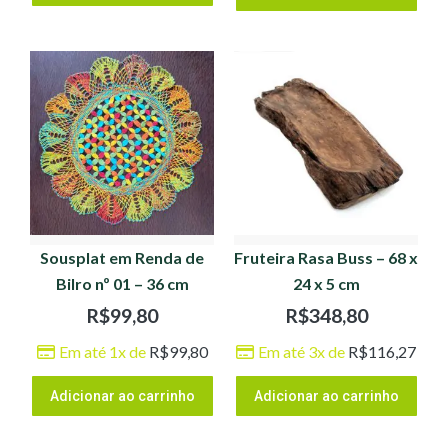
Sousplat em Renda de
Fruteira Rasa Buss – 68 x
Bilro nº 01 – 36 cm
24 x 5 cm
R$
99,80
R$
348,80
Em até 1x de
R$
99,80
Em até 3x de
R$
116,27
Adicionar ao carrinho
Adicionar ao carrinho