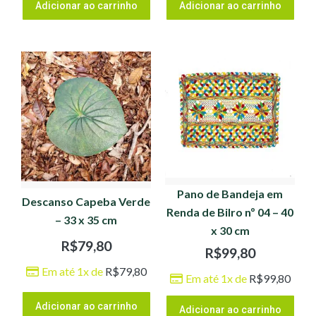
Adicionar ao carrinho
Adicionar ao carrinho
Pano de Bandeja em
Descanso Capeba Verde
Renda de Bilro nº 04 – 40
– 33 x 35 cm
x 30 cm
R$
79,80
R$
99,80
Em até 1x de
R$
79,80
Em até 1x de
R$
99,80
Adicionar ao carrinho
Adicionar ao carrinho