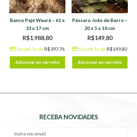
Banco Pajé Waurá – 61 x
Pássaro João de Barro –
33 x 17 cm
20 x 5 x 10 cm
R$
1.988,80
R$
149,80
Em até 5x de
R$
397,76
Em até 1x de
R$
149,80
Adicionar ao carrinho
Adicionar ao carrinho
RECEBA NOVIDADES