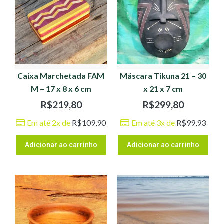
Caixa Marchetada FAM
Máscara Tikuna 21 – 30
M – 17 x 8 x 6 cm
x 21 x 7 cm
R$
219,80
R$
299,80
Em até 2x de
R$
109,90
Em até 3x de
R$
99,93
Adicionar ao carrinho
Adicionar ao carrinho