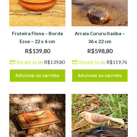
Fruteira Flona – Borda
Arraia Cururu Itaúba –
Esse – 22 x 6 cm
36 x 22 cm
R$
139,80
R$
598,80
Em até 1x de
R$
139,80
Em até 5x de
R$
119,76
Adicionar ao carrinho
Adicionar ao carrinho