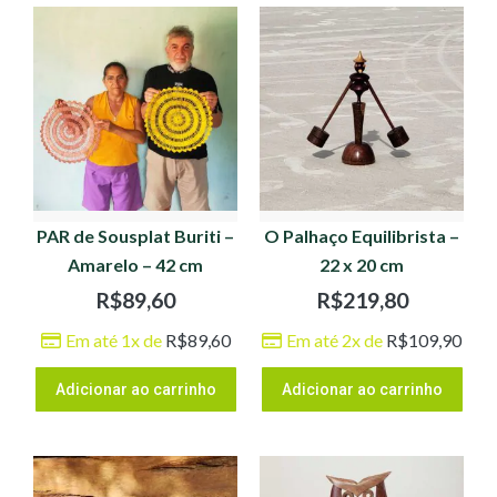
PAR de Sousplat Buriti –
O Palhaço Equilibrista –
Amarelo – 42 cm
22 x 20 cm
R$
89,60
R$
219,80
Em até 1x de
R$
89,60
Em até 2x de
R$
109,90
Adicionar ao carrinho
Adicionar ao carrinho