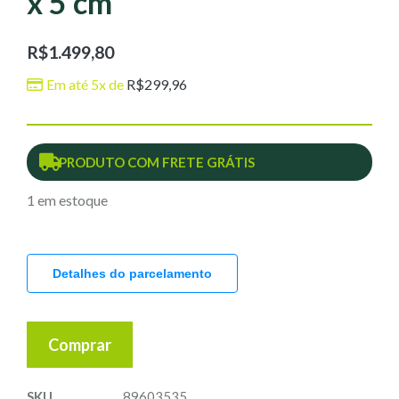
x 5 cm
R$
1.499,80
Em até 5x de
R$
299,96
PRODUTO COM FRETE GRÁTIS
1 em estoque
Detalhes do parcelamento
Comprar
SKU
89603535