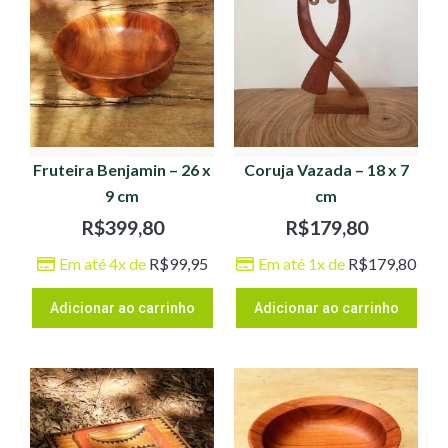
Fruteira Benjamin – 26 x
Coruja Vazada – 18 x 7
9 cm
cm
R$
399,80
R$
179,80
Em até 4x de
R$
99,95
Em até 1x de
R$
179,80
Adicionar ao carrinho
Adicionar ao carrinho