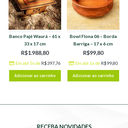
Banco Pajé Waurá – 61 x
Bowl Flona 06 – Borda
33 x 17 cm
Barriga – 17 x 6 cm
R$
1.988,80
R$
99,80
Em até 5x de
R$
397,76
Em até 1x de
R$
99,80
Adicionar ao carrinho
Adicionar ao carrinho
RECEBA NOVIDADES