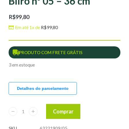
Bilro nº 05 – 36 cm
R$
99,80
Em até 1x de
R$
99,80
PRODUTO COM FRETE GRÁTIS
3 em estoque
Detalhes do parcelamento
Comprar
SKU
63221909/05