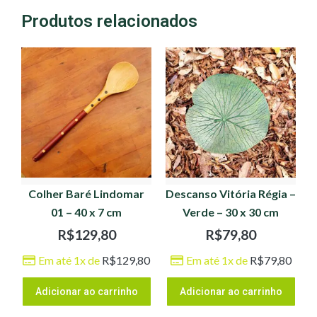
Produtos relacionados
Colher Baré Lindomar
Descanso Vitória Régia –
01 – 40 x 7 cm
Verde – 30 x 30 cm
R$
129,80
R$
79,80
Em até 1x de
R$
129,80
Em até 1x de
R$
79,80
Adicionar ao carrinho
Adicionar ao carrinho