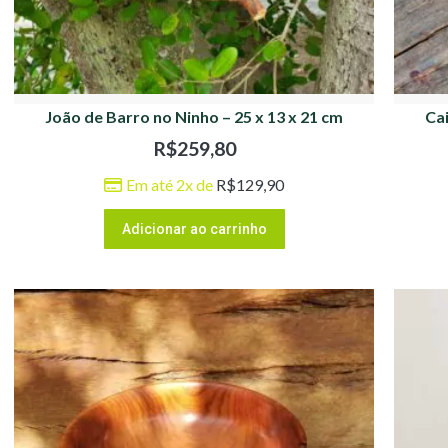
João de Barro no Ninho – 25 x 13 x 21 cm
Ca
R$
259,80
Em até 2x de
R$
129,90
Adicionar ao carrinho