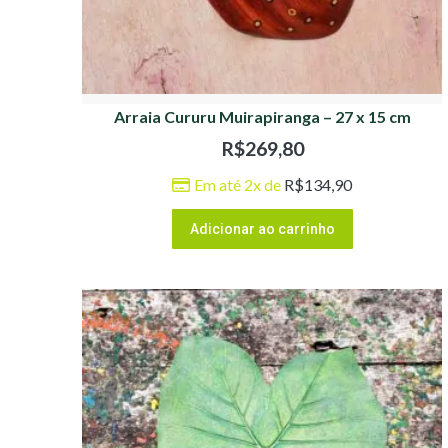
Arraia Cururu Muirapiranga – 27 x 15 cm
R$
269,80
Em até 2x de
R$
134,90
Adicionar ao carrinho