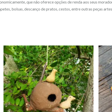
onomicamente, que não oferece opções de renda aos seus moradore
petes, bolsas, descanço de pratos, cestos, entre outras peças ar