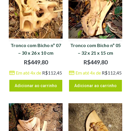
Tronco com Bicho nº 07
Tronco com Bicho nº 05
– 30 x 26 x 10 cm
– 32 x 21 x 15 cm
R$
449,80
R$
449,80
Em até 4x de
R$
112,45
Em até 4x de
R$
112,45
Adicionar ao carrinho
Adicionar ao carrinho