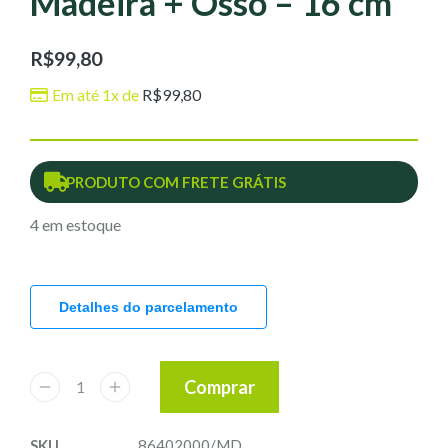
Madeira + Osso – 16 cm
R$
99,80
Em até 1x de
R$
99,80
PRODUTO COM FRETE GRÁTIS
4 em estoque
Detalhes do parcelamento
Comprar
SKU
86402000/MD