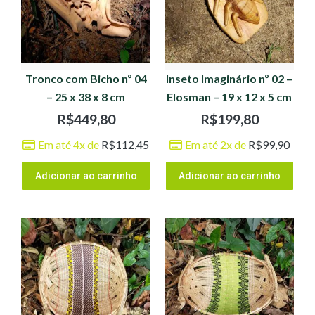
Tronco com Bicho nº 04
Inseto Imaginário nº 02 –
– 25 x 38 x 8 cm
Elosman – 19 x 12 x 5 cm
R$
449,80
R$
199,80
Em até 4x de
R$
112,45
Em até 2x de
R$
99,90
Adicionar ao carrinho
Adicionar ao carrinho