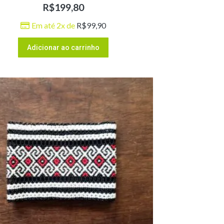
R$
199,80
Em até 2x de
R$
99,90
Adicionar ao carrinho