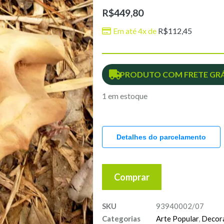
R$
449,80
Em até 4x de
R$
112,45
PRODUTO COM FRETE GRÁ
1 em estoque
Detalhes do parcelamento
Comprar
SKU
93940002/07
Categorias
Arte Popular
,
Decor