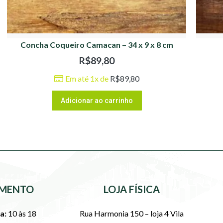
Concha Coqueiro Camacan – 34 x 9 x 8 cm
R$
89,80
Em até 1x de
R$
89,80
Adicionar ao carrinho
MENTO
LOJA FÍSICA
a:
10 às 18
Rua Harmonia 150 – loja 4 Vila