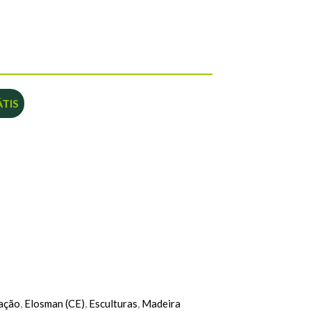
TIS
ação
,
Elosman (CE)
,
Esculturas
,
Madeira