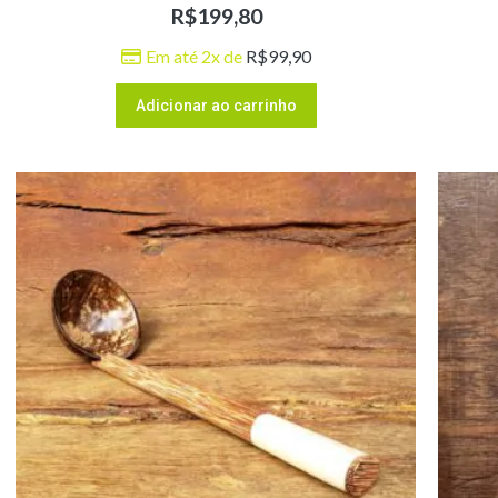
R$
199,80
Em até 2x de
R$
99,90
Adicionar ao carrinho