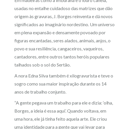
Em madeiras como a imburana e o louro canela,
usadas no entalhe cuidadoso das matrizes que dão
origem às gravuras, J. Borges reinventa e dá novos
significados ao imaginário nordestino. Um universo
em plena expansão e densamente povoado por
figuras encantadas, seres alados, animais, anjos, o
povo e sua resiliência, cangaceiros, vaqueiros,
cantadores, entre outros tantos heróis populares
talhados sob o sol do Sertão.
A nora Edna Silva também é xilogravurista e teve o
sogro como sua maior inspiração durante os 14
anos de trabalho conjunto.
“A gente pegava um trabalho para ele e dizia: ‘olha,
Borges, a ideia é essa aqui’. Quando voltava, em
uma hora, ele já tinha feito aquela arte. Ele criou
uma identidade para a gente que vai levar para