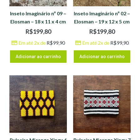
Inseto Imaginário nº 09 –
Inseto Imaginário nº 02 –
Elosman – 18 x 11 x 4 cm
Elosman – 19 x 12 x 5 cm
R$
199,80
R$
199,80
Em até 2x de
R$
99,90
Em até 2x de
R$
99,90
Adicionar ao carrinho
Adicionar ao carrinho
Pulseira Miçanga Xingu 6
Pulseira Miçanga Xingu 7