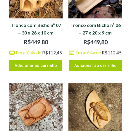
Tronco com Bicho nº 07
Tronco com Bicho nº 06
– 30 x 26 x 10 cm
– 27 x 20 x 9 cm
R$
449,80
R$
449,80
Em até 4x de
R$
112,45
Em até 4x de
R$
112,45
Adicionar ao carrinho
Adicionar ao carrinho