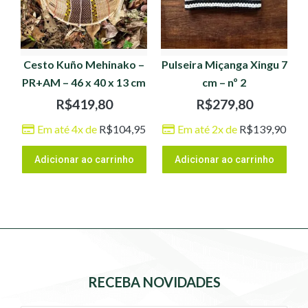
Cesto Kuño Mehinako –
Pulseira Miçanga Xingu 7
PR+AM – 46 x 40 x 13 cm
cm – nº 2
R$
419,80
R$
279,80
Em até 4x de
R$
104,95
Em até 2x de
R$
139,90
Adicionar ao carrinho
Adicionar ao carrinho
RECEBA NOVIDADES