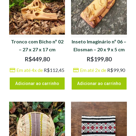
Tronco com Bicho nº 02
Inseto Imaginário nº 06 –
– 27 x 27 x 17 cm
Elosman – 20 x 9 x 5 cm
R$
449,80
R$
199,80
Em até 4x de
R$
112,45
Em até 2x de
R$
99,90
Adicionar ao carrinho
Adicionar ao carrinho