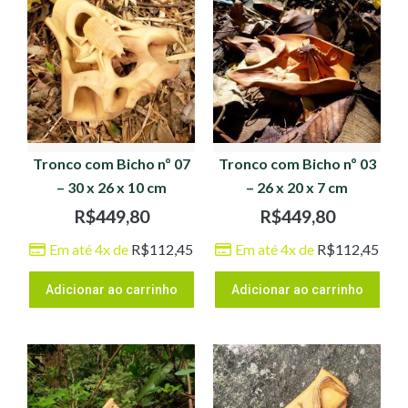
Tronco com Bicho nº 07
Tronco com Bicho nº 03
– 30 x 26 x 10 cm
– 26 x 20 x 7 cm
R$
449,80
R$
449,80
Em até 4x de
R$
112,45
Em até 4x de
R$
112,45
Adicionar ao carrinho
Adicionar ao carrinho