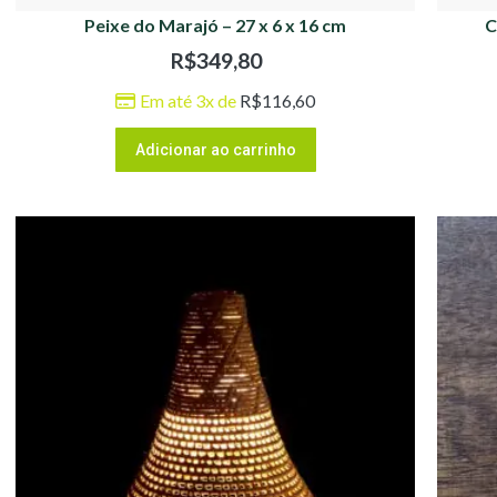
Peixe do Marajó – 27 x 6 x 16 cm
C
R$
349,80
Em até 3x de
R$
116,60
Adicionar ao carrinho