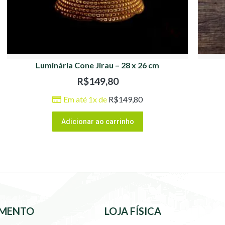
Luminária Cone Jirau – 28 x 26 cm
R$
149,80
Em até 1x de
R$
149,80
Adicionar ao carrinho
MENTO
LOJA FÍSICA