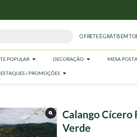
O FRETE É GRÁTIS EM TO
TE POPULAR
DECORAÇÃO
MESA POST
ESTAQUES / PROMOÇÕES
Calango Cícero 
Verde