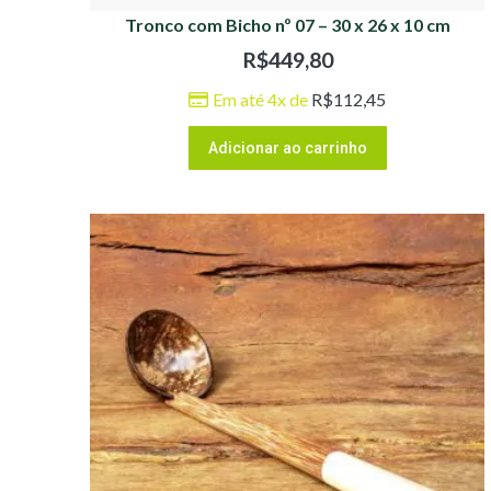
Tronco com Bicho nº 07 – 30 x 26 x 10 cm
R$
449,80
Em até 4x de
R$
112,45
Adicionar ao carrinho