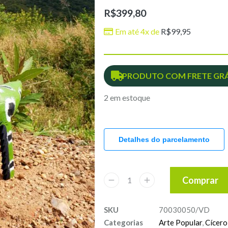
R$
399,80
Em até 4x de
R$
99,95
PRODUTO COM FRETE GRÁ
2 em estoque
Detalhes do parcelamento
Comprar
SKU
70030050/VD
Categorias
Arte Popular
,
Cícero