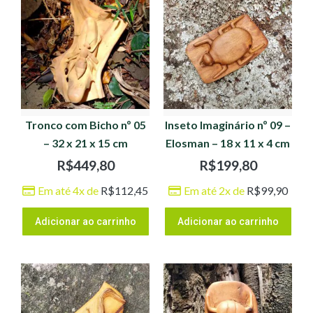
Tronco com Bicho nº 05
Inseto Imaginário nº 09 –
– 32 x 21 x 15 cm
Elosman – 18 x 11 x 4 cm
R$
449,80
R$
199,80
Em até 4x de
R$
112,45
Em até 2x de
R$
99,90
Adicionar ao carrinho
Adicionar ao carrinho