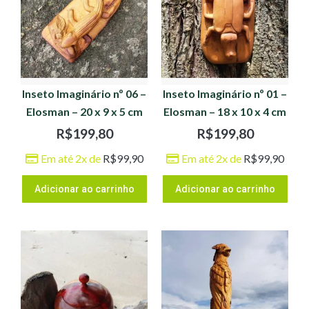
Inseto Imaginário nº 06 –
Inseto Imaginário nº 01 –
Elosman – 20 x 9 x 5 cm
Elosman – 18 x 10 x 4 cm
R$
199,80
R$
199,80
Em até 2x de
R$
99,90
Em até 2x de
R$
99,90
Adicionar ao carrinho
Adicionar ao carrinho