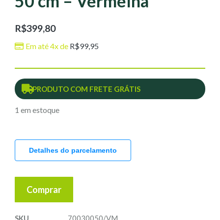
50 cm – Vermelha
R$
399,80
Em até 4x de
R$
99,95
PRODUTO COM FRETE GRÁTIS
1 em estoque
Detalhes do parcelamento
Comprar
SKU
70030050/VM