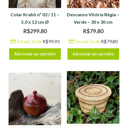
Colar Krahô nº 02 / 11 –
Descanso Vitória Régia –
5,0 x 12 cm Ø
Verde – 30 x 30 cm
R$
299,80
R$
79,80
Em até 3x de
R$
99,93
Em até 1x de
R$
79,80
Adicionar ao carrinho
Adicionar ao carrinho