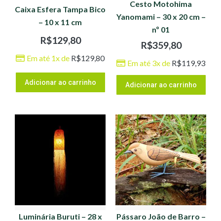
Cesto Motohima
Caixa Esfera Tampa Bico
Yanomami – 30 x 20 cm –
– 10 x 11 cm
nº 01
R$
129,80
R$
359,80
Em até 1x de
R$
129,80
Em até 3x de
R$
119,93
Adicionar ao carrinho
Adicionar ao carrinho
Luminária Buruti – 28 x
Pássaro João de Barro –