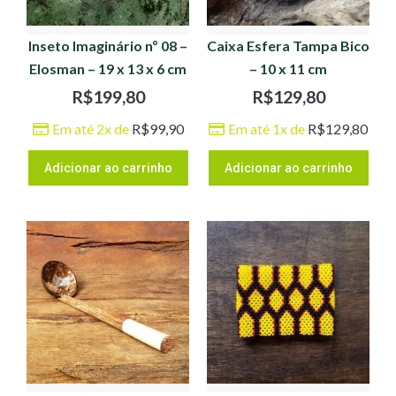
Inseto Imaginário nº 08 –
Caixa Esfera Tampa Bico
Elosman – 19 x 13 x 6 cm
– 10 x 11 cm
R$
199,80
R$
129,80
Em até 2x de
R$
99,90
Em até 1x de
R$
129,80
Adicionar ao carrinho
Adicionar ao carrinho