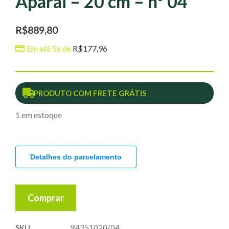
Aparai – 20 cm – nº 04
R$
889,80
Em até 5x de
R$
177,96
PRODUTO COM FRETE GRÁTIS
1 em estoque
Detalhes do parcelamento
Comprar
SKU
94351020/04