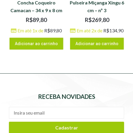
Concha Coqueiro
Pulseira Miçanga Xingu 6
Camacan – 34 x 9 x 8 cm
cm – nº 3
R$
89,80
R$
269,80
Em até 1x de
R$
89,80
Em até 2x de
R$
134,90
Adicionar ao carrinho
Adicionar ao carrinho
RECEBA NOVIDADES
Cadastrar