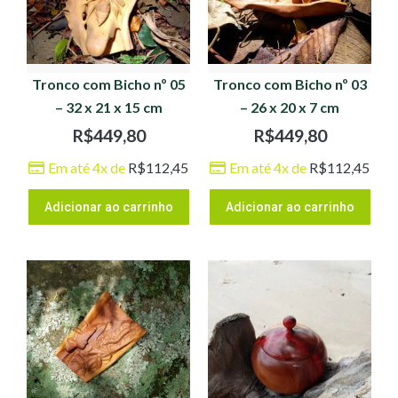
Tronco com Bicho nº 05
Tronco com Bicho nº 03
– 32 x 21 x 15 cm
– 26 x 20 x 7 cm
R$
449,80
R$
449,80
Em até 4x de
R$
112,45
Em até 4x de
R$
112,45
Adicionar ao carrinho
Adicionar ao carrinho