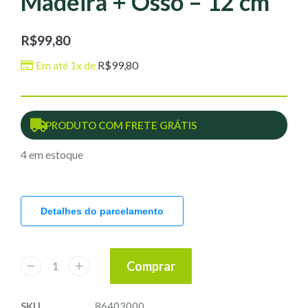
Madeira + Osso – 12 cm
R$
99,80
Em até 1x de
R$
99,80
PRODUTO COM FRETE GRÁTIS
4 em estoque
Detalhes do parcelamento
Comprar
SKU
86403000