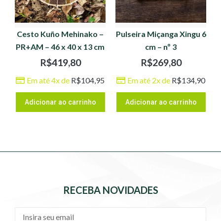
Cesto Kuño Mehinako –
Pulseira Miçanga Xingu 6
PR+AM – 46 x 40 x 13 cm
cm – nº 3
R$
419,80
R$
269,80
Em até 4x de
R$
104,95
Em até 2x de
R$
134,90
Adicionar ao carrinho
Adicionar ao carrinho
RECEBA NOVIDADES