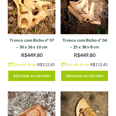
Tronco com Bicho nº 07
Tronco com Bicho nº 04
– 30 x 26 x 10 cm
– 25 x 38 x 8 cm
R$
449,80
R$
449,80
Em até 4x de
R$
112,45
Em até 4x de
R$
112,45
Adicionar ao carrinho
Adicionar ao carrinho