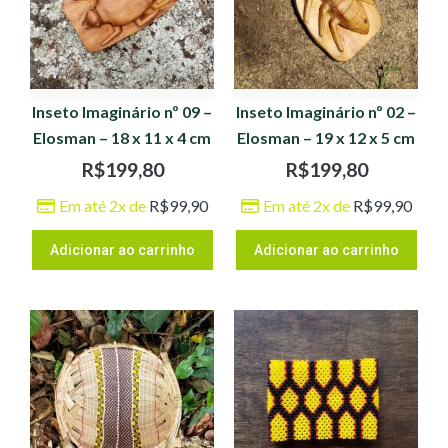
Inseto Imaginário nº 09 –
Inseto Imaginário nº 02 –
Elosman – 18 x 11 x 4 cm
Elosman – 19 x 12 x 5 cm
R$
199,80
R$
199,80
Em até 2x de
R$
99,90
Em até 2x de
R$
99,90
Adicionar ao carrinho
Adicionar ao carrinho