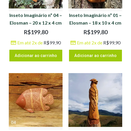
Inseto Imaginário nº 04 –
Inseto Imaginário nº 01 –
Elosman – 20 x 12 x 4 cm
Elosman – 18 x 10 x 4 cm
R$
199,80
R$
199,80
Em até 2x de
R$
99,90
Em até 2x de
R$
99,90
Adicionar ao carrinho
Adicionar ao carrinho