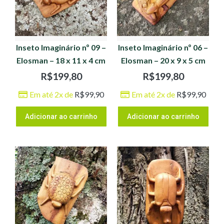
Inseto Imaginário nº 09 –
Inseto Imaginário nº 06 –
Elosman – 18 x 11 x 4 cm
Elosman – 20 x 9 x 5 cm
R$
199,80
R$
199,80
Em até 2x de
R$
99,90
Em até 2x de
R$
99,90
Adicionar ao carrinho
Adicionar ao carrinho