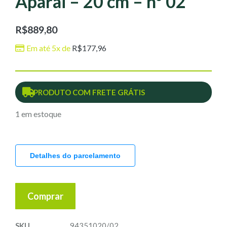
Aparai – 20 cm – nº 02
R$
889,80
Em até 5x de
R$
177,96
PRODUTO COM FRETE GRÁTIS
1 em estoque
Detalhes do parcelamento
Comprar
SKU
94351020/02