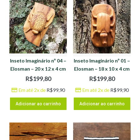
Inseto Imaginário nº 04 –
Inseto Imaginário nº 01 –
Elosman – 20 x 12 x 4 cm
Elosman – 18 x 10 x 4 cm
R$
199,80
R$
199,80
Em até 2x de
R$
99,90
Em até 2x de
R$
99,90
Adicionar ao carrinho
Adicionar ao carrinho