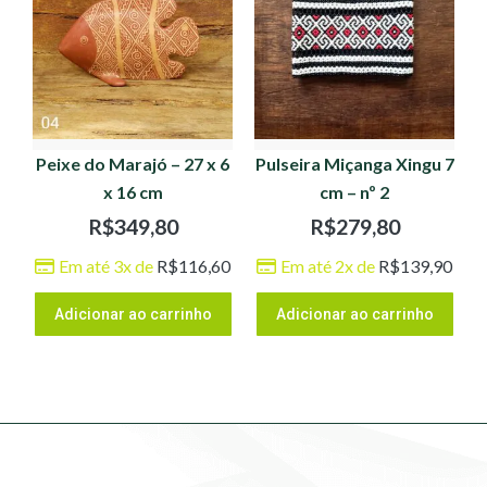
Peixe do Marajó – 27 x 6
Pulseira Miçanga Xingu 7
x 16 cm
cm – nº 2
R$
349,80
R$
279,80
Em até 3x de
R$
116,60
Em até 2x de
R$
139,90
Adicionar ao carrinho
Adicionar ao carrinho