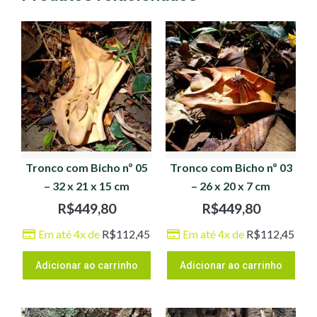
Tronco com Bicho nº 05
Tronco com Bicho nº 03
– 32 x 21 x 15 cm
– 26 x 20 x 7 cm
R$
449,80
R$
449,80
Em até 4x de
R$
112,45
Em até 4x de
R$
112,45
Adicionar ao carrinho
Adicionar ao carrinho